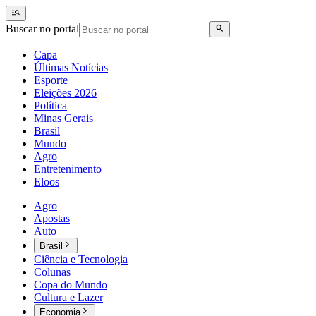
Buscar no portal
Capa
Últimas Notícias
Esporte
Eleições 2026
Política
Minas Gerais
Brasil
Mundo
Agro
Entretenimento
Eloos
Agro
Apostas
Auto
Brasil
Ciência e Tecnologia
Colunas
Copa do Mundo
Cultura e Lazer
Economia