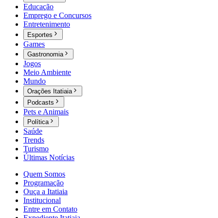
Educação
Emprego e Concursos
Entretenimento
Esportes
Games
Gastronomia
Jogos
Meio Ambiente
Mundo
Orações Itatiaia
Podcasts
Pets e Animais
Política
Saúde
Trends
Turismo
Últimas Notícias
Quem Somos
Programação
Ouça a Itatiaia
Institucional
Entre em Contato
Expediente Itatiaia