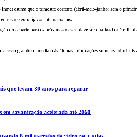
met estima que o trimestre corrente (abril-maio-junho) será o primeiro a
centros meteorológicos internacionais.
ção do cenário para os próximos meses, deve ser divulgada até o final
ce acesso gratuito e imediato às últimas informações sobre os principai
ais que levam 30 anos para reparar
s em savanização acelerada até 2060
usando 8 mil garrafas de vidro recicladas