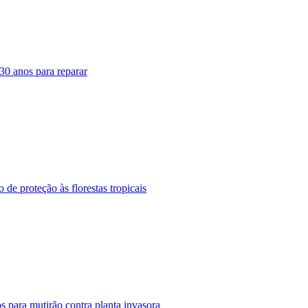
30 anos para reparar
 de proteção às florestas tropicais
para mutirão contra planta invasora