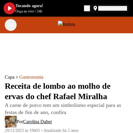
Tocando agora!
Belo Horizonte
Ouça ao vivo
/
24h
Capa
Gastronomia
Receita de lombo ao molho de
ervas do chef Rafael Miralha
A carne de porco tem um simbolismo especial para as
festas de fim de ano, confira
Por
Carolina Daher
29/12/2023 às 19h03
•
Atualizado
há 2 anos