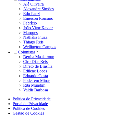
Alê Oliveira
Alexandre Simões
Edu Panzi
Emerson Romano
Fabrício
João Vitor Xavier
Marques
Nathália Fiuza
Thiago Reis
Wellington Campos
Colunistas
Bertha Maakaroun
Ciro Dias Reis
Direto de Brasília
Edilene Lopes
Eduardo Costa
Poder em Minas
Rita Mundim
Valdir Barbosa
Política de Privacidade
Portal de Privacidade
Política de Cookies
Gestão de Cookies