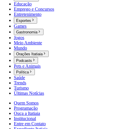
Educação
Emprego e Concursos
Entretenimento
Esportes
Games
Gastronomia
Jogos
Meio Ambiente
Mundo
Orações Itatiaia
Podcasts
Pets e Animais
Política
Saúde
Trends
Turismo
Últimas Notícias
Quem Somos
Programação
Ouça a Itatiaia
Institucional
Entre em Contato
Expediente Itatiaia