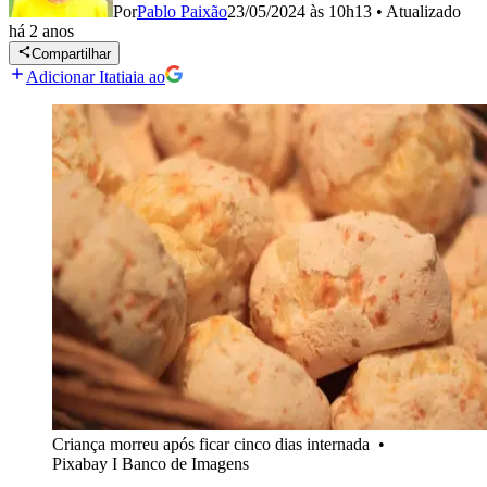
Por
Pablo Paixão
23/05/2024 às 10h13
•
Atualizado
há 2 anos
Compartilhar
Adicionar Itatiaia ao
Criança morreu após ficar cinco dias internada
•
Pixabay I Banco de Imagens