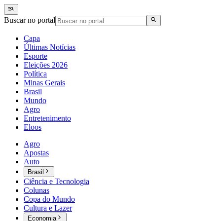
Buscar no portal
Capa
Últimas Notícias
Esporte
Eleições 2026
Política
Minas Gerais
Brasil
Mundo
Agro
Entretenimento
Eloos
Agro
Apostas
Auto
Brasil
Ciência e Tecnologia
Colunas
Copa do Mundo
Cultura e Lazer
Economia