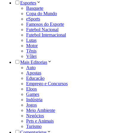
Esportes
Basquete
Copa do Mundo
eSports
Famosos do Esporte
Futebol Nacional
Futebol Internacional
Lutas
Motor
Tênis
Vôlei
Mais Editorias
Auto
Apostas
Educação
Emprego e Concursos
Eloos
Games
Indústria
Jogos
Meio Ambiente
Negócios
Pets e Animais
Turismo
Comentaristas