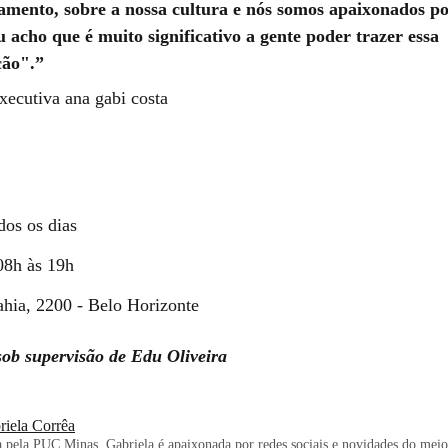
mento, sobre a nossa cultura e nós somos apaixonados por
u acho que é muito significativo a gente poder trazer essa
ção".
xecutiva ana gabi costa
dos os dias
08h às 19h
hia, 2200 - Belo Horizonte
sob supervisão de Edu Oliveira
riela Corrêa
pela PUC Minas, Gabriela é apaixonada por redes sociais e novidades do meio.