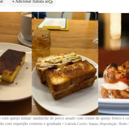
ar
Adicionar Itatiaia ao
o com queijo minas/ sanduíche de porco assado com creme de queijo fresco e co
ada com requeijão cremoso e goiabada
•
Gabriela Corrêa / Itatiaia | Reprodução / Redes 