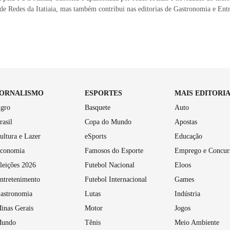
de Redes da Itatiaia, mas também contribui nas editorias de Gastronomia e Ent
JORNALISMO
ESPORTES
MAIS EDITORI
gro
Basquete
Auto
rasil
Copa do Mundo
Apostas
ultura e Lazer
eSports
Educação
conomia
Famosos do Esporte
Emprego e Concur
leições 2026
Futebol Nacional
Eloos
ntretenimento
Futebol Internacional
Games
astronomia
Lutas
Indústria
inas Gerais
Motor
Jogos
undo
Tênis
Meio Ambiente