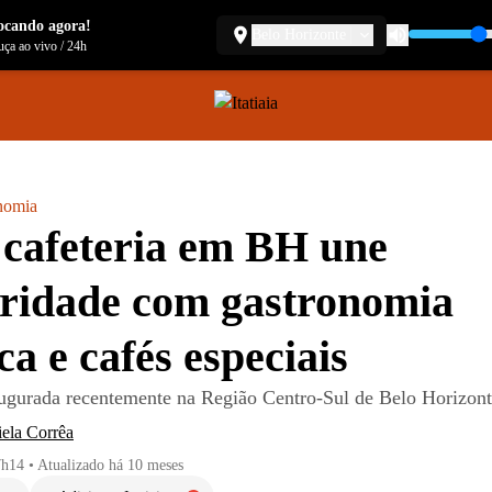
ocando agora!
Belo Horizonte
ça ao vivo
/
24h
nomia
cafeteria em BH une
ridade com gastronomia
ca e cafés especiais
naugurada recentemente na Região Centro-Sul de Belo Horizon
ela Corrêa
7h14
•
Atualizado
há 10 meses