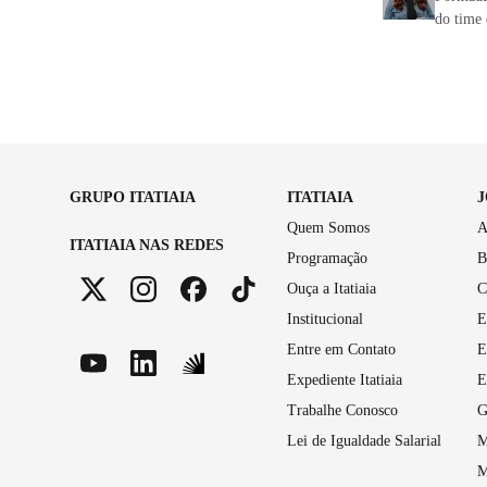
do time 
GRUPO ITATIAIA
ITATIAIA
Quem Somos
A
ITATIAIA NAS REDES
Programação
B
Ouça a Itatiaia
C
Institucional
E
Entre em Contato
E
Expediente Itatiaia
E
Trabalhe Conosco
G
Lei de Igualdade Salarial
M
M