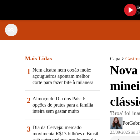
T
Ou
Mais Lidas
Capa
Gastro
Nova 
Nem alcatra nem coxão mole:
1
açougueiros apontam melhor
minei
corte para fazer bife à milanesa
clássi
Almoço de Dia dos Pais: 6
2
opções de pratos para a família
inteira sem gastar muito
'Broa' foi i
Por
Gabri
Dia da Cerveja: mercado
3
23/09/2025 às 1
movimenta R$13 bilhões e Brasil
está entre maiores produtores do