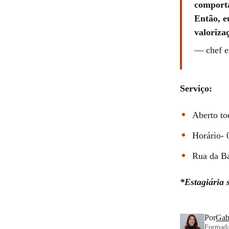
comporta
Então, e
valoriza
—
chef e
Serviço:
Aberto to
Horário- 
Rua da Ba
*Estagiária 
Por
Gab
Formada 