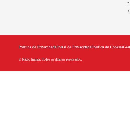
P
S
Política de Privacidade
Portal de Privacidade
Política de Cookies
Ges
© Rádio Itatiaia. Todos os direitos reservados.