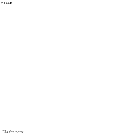
 isso.
 Ela faz parte