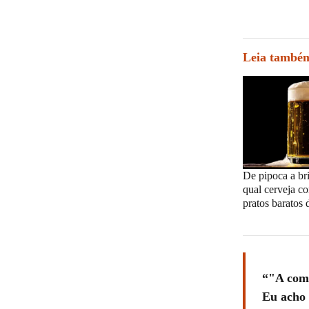
Leia també
De pipoca a bri
qual cerveja 
pratos baratos 
"A comi
Eu acho 