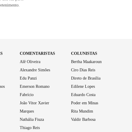
retenimento.
AS
COMENTARISTAS
COLUNISTAS
Alê Oliveira
Bertha Maakaroun
Alexandre Simões
Ciro Dias Reis
Edu Panzi
Direto de Brasília
sos
Emerson Romano
Edilene Lopes
Fabrício
Eduardo Costa
João Vitor Xavier
Poder em Minas
Marques
Rita Mundim
Nathália Fiuza
Valdir Barbosa
Thiago Reis