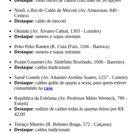
Destaque
: vasto buffet de caldos com mais de 30 opções
Nonô, o Rei do Caldo de Mocotó (Av. Amazonas, 840 -
Centro)
Destaque
: caldo de mocotó
Okinaki (Av. Álvares Cabral, 1303 - Lourdes)
Destaque
: ramens e sopas orientais
Peko Peko Ramen (R. Cura D'ars, 1166 - Barroca)
Destaque
: ramens e sopas orientais
Pozim Gourmet (Av. Sinfrônio Brochado, 1006 - Barreiro)
Destaque
: caldos tradicionais
Saruê Castelo (Av. Altamiro Avelino Soares, 1257 - Castelo)
Destaque
: caldos grátis de quarta a sexta, para quem estiver
consumindo na
casa
República da Esbórnia (Av. Professor Mário Werneck, 789 -
Estoril)
Destaque
: rodízio de caldos todas às quartas-feiras por R$
42,00
Terraço Mineiro (R. Belmiro Braga, 572 - Caiçaras)
Destaque
: caldos tradicionais