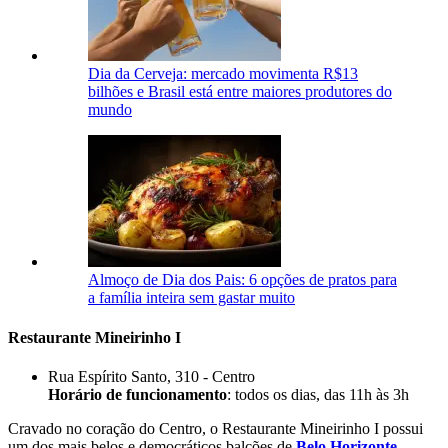
Dia da Cerveja: mercado movimenta R$13
bilhões e Brasil está entre maiores produtores do
mundo
Almoço de Dia dos Pais: 6 opções de pratos para
a família inteira sem gastar muito
Restaurante Mineirinho I
Rua Espírito Santo, 310 - Centro
Horário de funcionamento
: todos os dias, das 11h às 3h
Cravado no coração do Centro, o Restaurante Mineirinho I possui
um dos mais belos e democráticos balcões de
Belo Horizonte
.