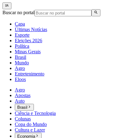
Buscar no portal
Capa
Últimas Notícias
Esporte
Eleições 2026
Política
Minas Gerais
Brasil
Mundo
Agro
Entretenimento
Eloos
Agro
Apostas
Auto
Brasil
Ciência e Tecnologia
Colunas
Copa do Mundo
Cultura e Lazer
Economia