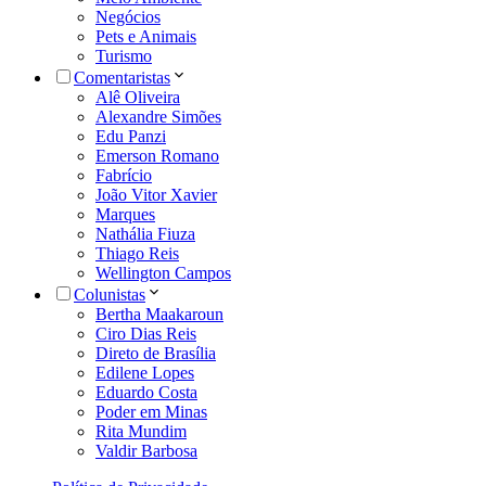
Negócios
Pets e Animais
Turismo
Comentaristas
Alê Oliveira
Alexandre Simões
Edu Panzi
Emerson Romano
Fabrício
João Vitor Xavier
Marques
Nathália Fiuza
Thiago Reis
Wellington Campos
Colunistas
Bertha Maakaroun
Ciro Dias Reis
Direto de Brasília
Edilene Lopes
Eduardo Costa
Poder em Minas
Rita Mundim
Valdir Barbosa