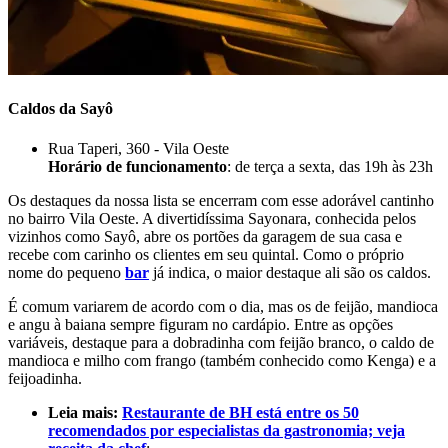
Caldos da Sayô
Rua Taperi, 360 - Vila Oeste
Horário de funcionamento
: de terça a sexta, das 19h às 23h
Os destaques da nossa lista se encerram com esse adorável cantinho
no bairro Vila Oeste. A divertidíssima Sayonara, conhecida pelos
vizinhos como Sayô, abre os portões da garagem de sua casa e
recebe com carinho os clientes em seu quintal. Como o próprio
nome do pequeno
bar
já indica, o maior destaque ali são os caldos.
É comum variarem de acordo com o dia, mas os de feijão, mandioca
e angu à baiana sempre figuram no cardápio. Entre as opções
variáveis, destaque para a dobradinha com feijão branco, o caldo de
mandioca e milho com frango (também conhecido como Kenga) e a
feijoadinha.
Leia mais:
Restaurante de BH está entre os 50
recomendados por especialistas da gastronomia; veja