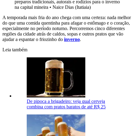
preparos tradicionais, autorais e rodízios para o inverno
na capital mineira
•
Naice Dias (Itatiaia)
A temporada mais fria do ano chega com uma certeza: nada melhor
do que uma comida quentinha para afagar o estômago e o coração,
especialmente no período noturno. Percorremos cinco diferentes
regiões da cidade atrás de caldos, sopas e outros pratos que vão
ajudar a espantar o friozinho do
inverno
.
Leia também
De pipoca a brigadeiro: veja qual cerveja
combina com pratos baratos de até R$ 25