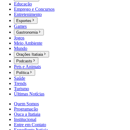
Educação
Emprego e Concursos
Entretenimento
Esportes
Games
Gastronomia
Jogos
Meio Ambiente
Mundo
Orações Itatiaia
Podcasts
Pets e Animais
Política
Saúde
Trends
Turismo
Últimas Notícias
Quem Somos
Programação
Ouça a Itatiaia
Institucional
Entre em Contato
Expediente Itatiaia