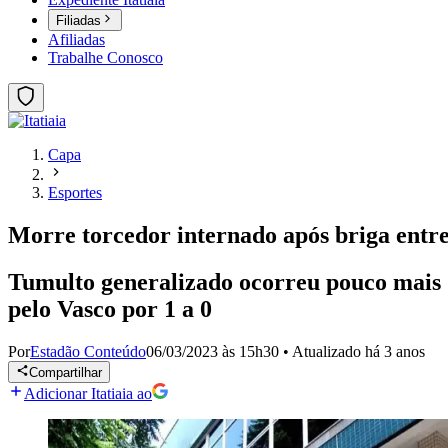
Filiadas
Afiliadas
Trabalhe Conosco
Capa
Esportes
Morre torcedor internado após briga entre
Tumulto generalizado ocorreu pouco mais d
pelo Vasco por 1 a 0
Por
Estadão Conteúdo
06/03/2023 às 15h30
•
Atualizado
há 3 anos
Compartilhar
Adicionar Itatiaia ao