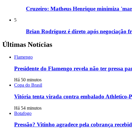
Cruzeiro: Matheus Henrique minimiza 'marc
5
Brian Rodríguez é direto após negociação f
Últimas Notícias
Flamengo
Presidente do Flamengo revela não ter pressa pa
Há 50 minutos
Copa do Brasil
Vitória tenta virada contra embalado Athletico-
Há 54 minutos
Botafogo
Pressão? Vitinho agradece pela cobrança recebi