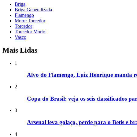
Briga
Briga Generalizada
Flamengo
Morre Torcedor
Torcedor
Torcedor Morto
Vasco
Mais Lidas
1
Alvo do Flamengo, Luiz Henrique manda re
2
Copa do Brasil: veja os seis classificados pa
3
Arsenal leva golaço, perde para o Betis e br
4