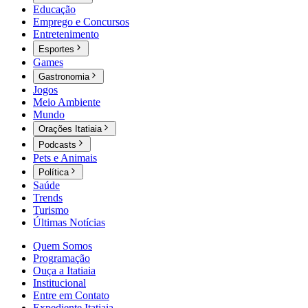
Educação
Emprego e Concursos
Entretenimento
Esportes
Games
Gastronomia
Jogos
Meio Ambiente
Mundo
Orações Itatiaia
Podcasts
Pets e Animais
Política
Saúde
Trends
Turismo
Últimas Notícias
Quem Somos
Programação
Ouça a Itatiaia
Institucional
Entre em Contato
Expediente Itatiaia