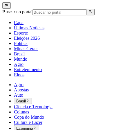
Buscar no portal
Capa
Últimas Notícias
Esporte
Eleições 2026
Política
Minas Gerais
Brasil
Mundo
Agro
Entretenimento
Eloos
Agro
Apostas
Auto
Brasil
Ciência e Tecnologia
Colunas
Copa do Mundo
Cultura e Lazer
Economia