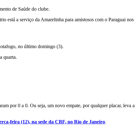
amento de Saúde do clube.
rio está a serviço da Amarelinha para amistosos com o Paraguai nos
otafogo, no último domingo (3).
a quarta.
ram por 0 a 0. Ou seja, um novo empate, por qualquer placar, leva a
terça-feira (12), na sede da CBF, no Rio de Janeiro
.