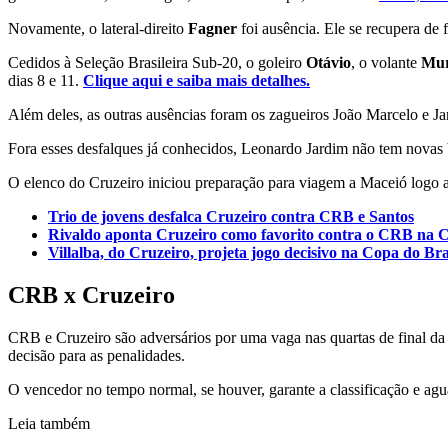
Novamente, o lateral-direito
Fagner
foi ausência. Ele se recupera de 
Cedidos à Seleção Brasileira Sub-20, o goleiro
Otávio
, o volante
Mur
dias 8 e 11.
Clique aqui e saiba mais detalhes.
Além deles, as outras ausências foram os zagueiros João Marcelo e Ja
Fora esses desfalques já conhecidos, Leonardo Jardim não tem novas
O elenco do Cruzeiro iniciou preparação para viagem a Maceió logo ap
Trio de jovens desfalca Cruzeiro contra CRB e Santos
Rivaldo aponta Cruzeiro como favorito contra o CRB na C
Villalba, do Cruzeiro, projeta jogo decisivo na Copa do Br
CRB x Cruzeiro
CRB e Cruzeiro são adversários por uma vaga nas quartas de final da 
decisão para as penalidades.
O vencedor no tempo normal, se houver, garante a classificação e ag
Leia também