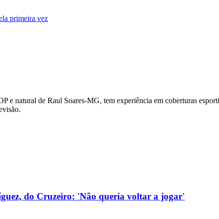
ela primeira vez
OP e natural de Raul Soares-MG, tem experiência em coberturas esportiv
evisão.
uez, do Cruzeiro: 'Não queria voltar a jogar'