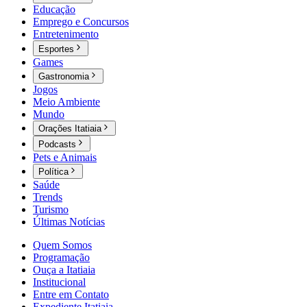
Educação
Emprego e Concursos
Entretenimento
Esportes
Games
Gastronomia
Jogos
Meio Ambiente
Mundo
Orações Itatiaia
Podcasts
Pets e Animais
Política
Saúde
Trends
Turismo
Últimas Notícias
Quem Somos
Programação
Ouça a Itatiaia
Institucional
Entre em Contato
Expediente Itatiaia