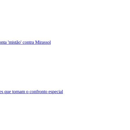
nta 'mistão' contra Mirassol
s que tornam o confronto especial