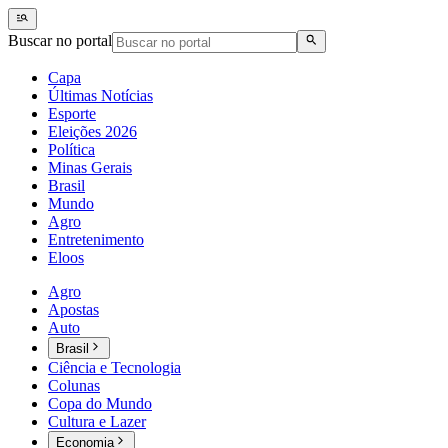
Buscar no portal
Capa
Últimas Notícias
Esporte
Eleições 2026
Política
Minas Gerais
Brasil
Mundo
Agro
Entretenimento
Eloos
Agro
Apostas
Auto
Brasil
Ciência e Tecnologia
Colunas
Copa do Mundo
Cultura e Lazer
Economia