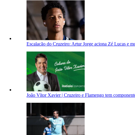
Escalação do Cruzeiro: Artur Jorge aciona Zé Lucas e mo
João Vítor Xavier | Cruzeiro e Flamengo tem componente