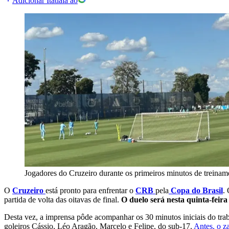
Adicionar Itatiaia ao
Jogadores do Cruzeiro durante os primeiros minutos de treinam
O
Cruzeiro
está pronto para enfrentar o
CRB
pela
Copa do Brasil
.
partida de volta das oitavas de final.
O duelo será nesta quinta-feira 
Desta vez, a imprensa pôde acompanhar os 30 minutos iniciais do tra
goleiros Cássio, Léo Aragão, Marcelo e Felipe, do sub-17.
Antes, o z