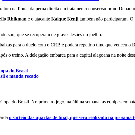
fratura na fíbula da perna direita em tratamento conservador no Depart
ilo Rhikman
e o atacante
Kaique Kenji
também não participaram. O t
nderson, que se recuperam de graves lesões no joelho.
 baixas para o duelo com o CRB e poderá repetir o time que venceu o B
ós o treino. A delegação embarca para a capital alagoana na noite dest
opa do Brasil
asil e manda recado
Copa do Brasil. No primeiro jogo, na última semana, as equipes empata
uarda
o sorteio das quartas de final, que será realizado na próxima 