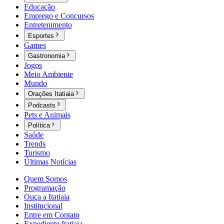
Educação
Emprego e Concursos
Entretenimento
Esportes
Games
Gastronomia
Jogos
Meio Ambiente
Mundo
Orações Itatiaia
Podcasts
Pets e Animais
Política
Saúde
Trends
Turismo
Últimas Notícias
Quem Somos
Programação
Ouça a Itatiaia
Institucional
Entre em Contato
Expediente Itatiaia