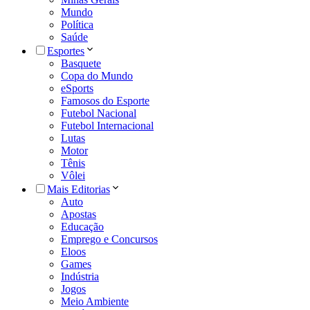
Mundo
Política
Saúde
Esportes
Basquete
Copa do Mundo
eSports
Famosos do Esporte
Futebol Nacional
Futebol Internacional
Lutas
Motor
Tênis
Vôlei
Mais Editorias
Auto
Apostas
Educação
Emprego e Concursos
Eloos
Games
Indústria
Jogos
Meio Ambiente