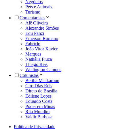
Negócios
Pets e Animais
Turismo
Comentaristas
Alê Oliveira
Alexandre Simões
Edu Panzi
Emerson Romano
Fabrício
João Vitor Xavier
Marques
Nathália Fiuza
Thiago Reis
Wellington Campos
Colunistas
Bertha Maakaroun
Ciro Dias Reis
Direto de Brasília
Edilene Lopes
Eduardo Costa
Poder em Minas
Rita Mundim
Valdir Barbosa
Política de Privacidade