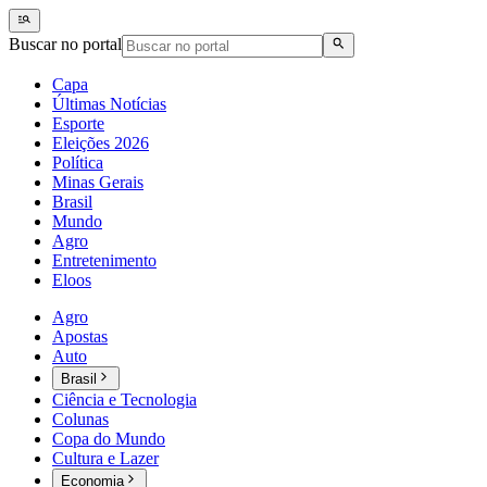
Buscar no portal
Capa
Últimas Notícias
Esporte
Eleições 2026
Política
Minas Gerais
Brasil
Mundo
Agro
Entretenimento
Eloos
Agro
Apostas
Auto
Brasil
Ciência e Tecnologia
Colunas
Copa do Mundo
Cultura e Lazer
Economia