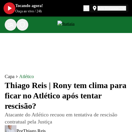
Tocando agora!
Belo Horizonte
Ouça ao vivo
/
24h
Capa
Atlético
Thiago Reis | Rony tem clima para
ficar no Atlético após tentar
rescisão?
Atacante do Atlético recuou em tentativa de rescisão
contratual pela Justiça
Por
Thiago Reis