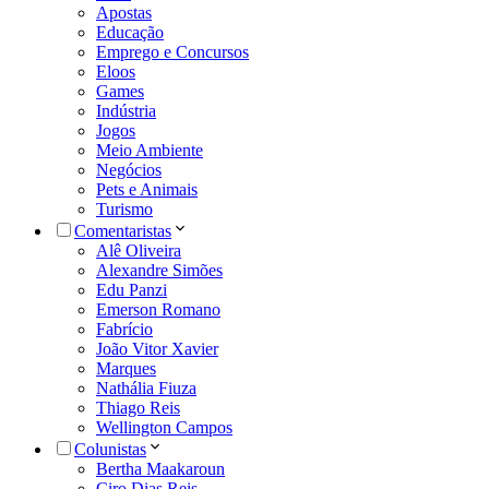
Apostas
Educação
Emprego e Concursos
Eloos
Games
Indústria
Jogos
Meio Ambiente
Negócios
Pets e Animais
Turismo
Comentaristas
Alê Oliveira
Alexandre Simões
Edu Panzi
Emerson Romano
Fabrício
João Vitor Xavier
Marques
Nathália Fiuza
Thiago Reis
Wellington Campos
Colunistas
Bertha Maakaroun
Ciro Dias Reis