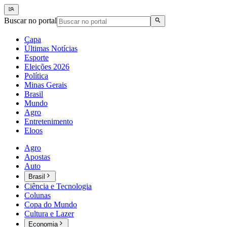
Buscar no portal
Capa
Últimas Notícias
Esporte
Eleições 2026
Política
Minas Gerais
Brasil
Mundo
Agro
Entretenimento
Eloos
Agro
Apostas
Auto
Brasil
Ciência e Tecnologia
Colunas
Copa do Mundo
Cultura e Lazer
Economia