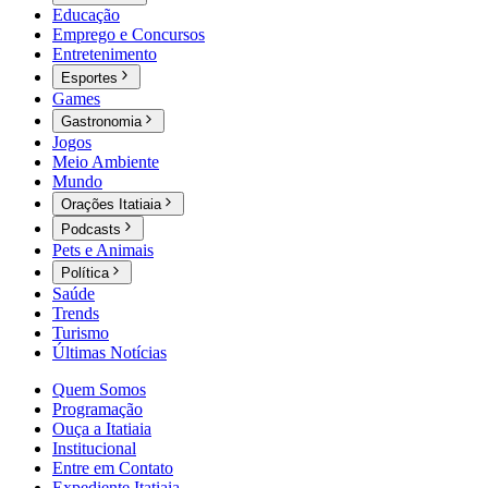
Educação
Emprego e Concursos
Entretenimento
Esportes
Games
Gastronomia
Jogos
Meio Ambiente
Mundo
Orações Itatiaia
Podcasts
Pets e Animais
Política
Saúde
Trends
Turismo
Últimas Notícias
Quem Somos
Programação
Ouça a Itatiaia
Institucional
Entre em Contato
Expediente Itatiaia