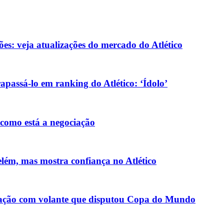
ões: veja atualizações do mercado do Atlético
passá-lo em ranking do Atlético: ‘Ídolo’
 como está a negociação
elém, mas mostra confiança no Atlético
ociação com volante que disputou Copa do Mundo