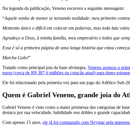
Na legenda da publicação, Veneno escreveu a seguinte mensagem:
“
Aquele sonho de menor se tornando realidade: meu primeiro contrato
Momento único e difícil em colocar em palavras, mas toda luta valeu
Agradeço a Deus, à minha família, meu empresário e todos que sem
Essa é só a primeira página de uma longa história que estou começa
Marcha Galo!
”
Tratado como principal joia da base alvinegra,
Veneno assinou o primei
euros (cerca de R$ 387,6 milhões na cotação atual) para times estrang
Ele foi relacionado pela primeira vez para um jogo do Atlético Sub-2
Quem é Gabriel Veneno, grande joia do At
Gabriel Veneno é visto como a maior promessa das categorias de base 
destaca por sua velocidade, habilidade nos dribles e grande capacidad
Com apenas 15 anos,
ele já foi comparado com Neymar pela imprensa