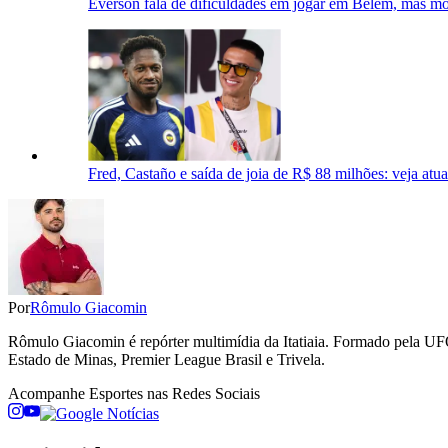
Everson fala de dificuldades em jogar em Belém, mas mos
Fred, Castaño e saída de joia de R$ 88 milhões: veja atu
Por
Rômulo Giacomin
Rômulo Giacomin é repórter multimídia da Itatiaia. Formado pela UFO
Estado de Minas, Premier League Brasil e Trivela.
Acompanhe
Esportes
nas Redes Sociais