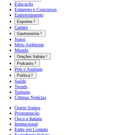
Educação
Emprego e Concursos
Entretenimento
Esportes
Games
Gastronomia
Jogos
Meio Ambiente
Mundo
Orações Itatiaia
Podcasts
Pets e Animais
Política
Saúde
Trends
Turismo
Últimas Notícias
Quem Somos
Programação
Ouça a Itatiaia
Institucional
Entre em Contato
Expediente Itatiaia