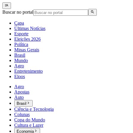
Buscar no portal
Capa
Últimas Notícias
Esporte
Eleições 2026
Política
Minas Gerais
Brasil
Mundo
Agro
Entretenimento
Eloos
Agro
Apostas
Auto
Brasil
Ciência e Tecnologia
Colunas
Copa do Mundo
Cultura e Lazer
Economia