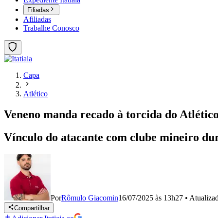
Filiadas
Afiliadas
Trabalhe Conosco
Capa
Atlético
Veneno manda recado à torcida do Atlético
Vínculo do atacante com clube mineiro dur
Por
Rômulo Giacomin
16/07/2025 às 13h27
•
Atualiza
Compartilhar