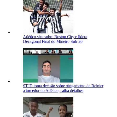
Atlético vira sobre Boston City e lidera
Decagonal Final do Mineiro Sub-20
STJD toma decisão sobre xingamento de Reinier
a torcedor do Atlético; saiba detalhes