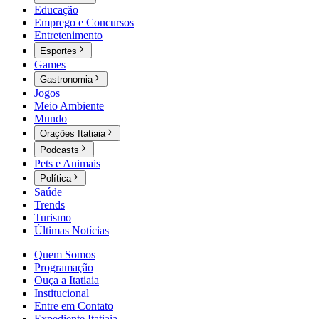
Educação
Emprego e Concursos
Entretenimento
Esportes
Games
Gastronomia
Jogos
Meio Ambiente
Mundo
Orações Itatiaia
Podcasts
Pets e Animais
Política
Saúde
Trends
Turismo
Últimas Notícias
Quem Somos
Programação
Ouça a Itatiaia
Institucional
Entre em Contato
Expediente Itatiaia