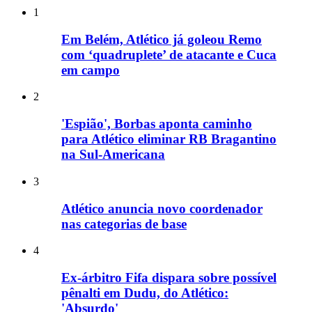
1
Em Belém, Atlético já goleou Remo
com ‘quadruplete’ de atacante e Cuca
em campo
2
'Espião', Borbas aponta caminho
para Atlético eliminar RB Bragantino
na Sul-Americana
3
Atlético anuncia novo coordenador
nas categorias de base
4
Ex-árbitro Fifa dispara sobre possível
pênalti em Dudu, do Atlético:
'Absurdo'