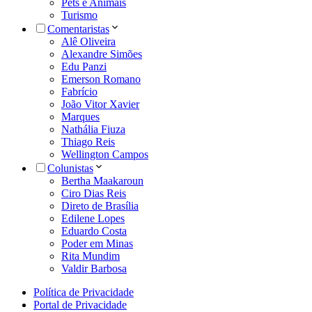
Pets e Animais
Turismo
Comentaristas
Alê Oliveira
Alexandre Simões
Edu Panzi
Emerson Romano
Fabrício
João Vitor Xavier
Marques
Nathália Fiuza
Thiago Reis
Wellington Campos
Colunistas
Bertha Maakaroun
Ciro Dias Reis
Direto de Brasília
Edilene Lopes
Eduardo Costa
Poder em Minas
Rita Mundim
Valdir Barbosa
Política de Privacidade
Portal de Privacidade