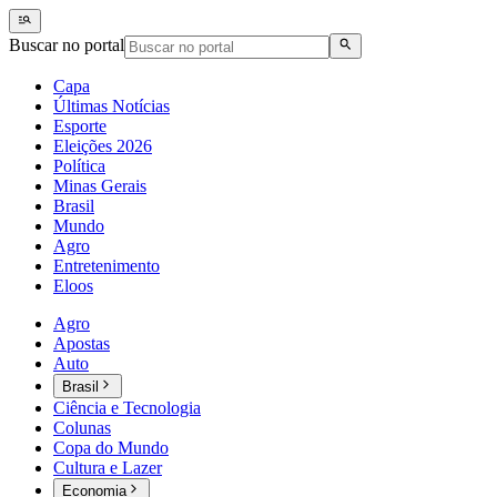
Buscar no portal
Capa
Últimas Notícias
Esporte
Eleições 2026
Política
Minas Gerais
Brasil
Mundo
Agro
Entretenimento
Eloos
Agro
Apostas
Auto
Brasil
Ciência e Tecnologia
Colunas
Copa do Mundo
Cultura e Lazer
Economia