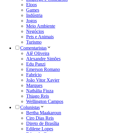
Eloos
Games
Indústria
Jogos
Meio Ambiente
Negócios
Pets e Animais
Turismo
Comentaristas
Alê Oliveira
Alexandre Simões
Edu Panzi
Emerson Romano
Fabrício
João Vitor Xavier
Marques
Nathália Fiuza
Thiago Reis
Wellington Campos
Colunistas
Bertha Maakaroun
Ciro Dias Reis
Direto de Brasília
Edilene Lopes