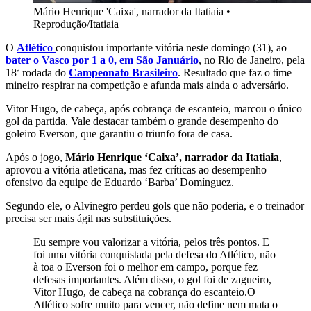
Mário Henrique 'Caixa', narrador da Itatiaia
•
Reprodução/Itatiaia
O
Atlético
conquistou importante vitória neste domingo (31), ao
bater o Vasco por 1 a 0, em São Januário
, no Rio de Janeiro, pela
18ª rodada do
Campeonato Brasileiro
. Resultado que faz o time
mineiro respirar na competição e afunda mais ainda o adversário.
Vitor Hugo, de cabeça, após cobrança de escanteio, marcou o único
gol da partida. Vale destacar também o grande desempenho do
goleiro Everson, que garantiu o triunfo fora de casa.
Após o jogo,
Mário Henrique ‘Caixa’, narrador da Itatiaia
,
aprovou a vitória atleticana, mas fez críticas ao desempenho
ofensivo da equipe de Eduardo ‘Barba’ Domínguez.
Segundo ele, o Alvinegro perdeu gols que não poderia, e o treinador
precisa ser mais ágil nas substituições.
Eu sempre vou valorizar a vitória, pelos três pontos. E
foi uma vitória conquistada pela defesa do Atlético, não
à toa o Everson foi o melhor em campo, porque fez
defesas importantes. Além disso, o gol foi de zagueiro,
Vitor Hugo, de cabeça na cobrança do escanteio.O
Atlético sofre muito para vencer, não define nem mata o