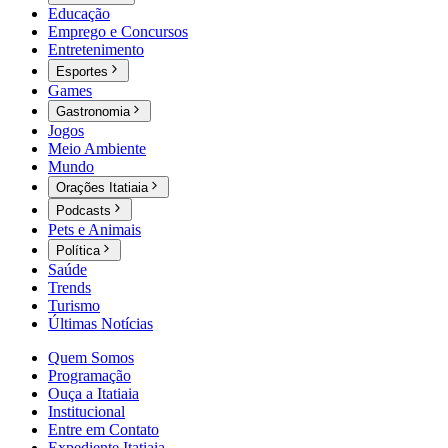
Educação
Emprego e Concursos
Entretenimento
Esportes
Games
Gastronomia
Jogos
Meio Ambiente
Mundo
Orações Itatiaia
Podcasts
Pets e Animais
Política
Saúde
Trends
Turismo
Últimas Notícias
Quem Somos
Programação
Ouça a Itatiaia
Institucional
Entre em Contato
Expediente Itatiaia