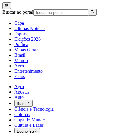
Buscar no portal
Capa
Últimas Notícias
Esporte
Eleições 2026
Política
Minas Gerais
Brasil
Mundo
Agro
Entretenimento
Eloos
Agro
Apostas
Auto
Brasil
Ciência e Tecnologia
Colunas
Copa do Mundo
Cultura e Lazer
Economia