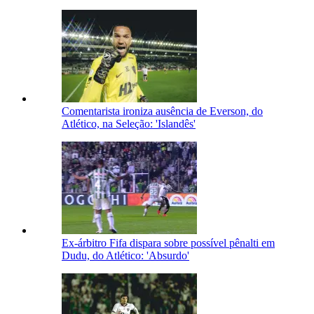
Comentarista ironiza ausência de Everson, do
Atlético, na Seleção: 'Islandês'
Ex-árbitro Fifa dispara sobre possível pênalti em
Dudu, do Atlético: 'Absurdo'