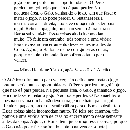
jogo porque perde muitas oportunidades. O Perez
perdeu um gol hoje que não dá para perder. Na
pequena área, o Galo, ganhando o jogo, tem que fazer e
matar o jogo. Não pode perder. O Natanael fez a
mesma coisa na direita, não teve coragem de bater para
o gol. Reinier, apagado, precisou sentir cãibra para o
Barba substituí-lo. Essas coisas ainda incomodam
muito. Tô feliz pra caramba, três pontos e uma vitória
fora de casa no encerramento desse semestre antes da
Copa. Agora, o Barba tem que corrigir essas coisas,
porque o Galo não pode ficar sofrendo tanto para
vencer.
—
Mário Henrique 'Caixa', após Vasco 0 x 1 Atlético
O Atlético sofre muito para vencer, não define nem mata o jogo
porque perde muitas oportunidades. O Perez perdeu um gol hoje
que não dá para perder. Na pequena área, o Galo, ganhando o jogo,
tem que fazer e matar o jogo. Não pode perder. O Natanael fez a
mesma coisa na direita, não teve coragem de bater para o gol.
Reinier, apagado, precisou sentir cãibra para o Barba substituí-lo.
Essas coisas ainda incomodam muito. Tô feliz pra caramba, três
pontos e uma vitória fora de casa no encerramento desse semestre
antes da Copa. Agora, o Barba tem que corrigir essas coisas, porque
o Galo não pode ficar sofrendo tanto para vencer.[/quote]