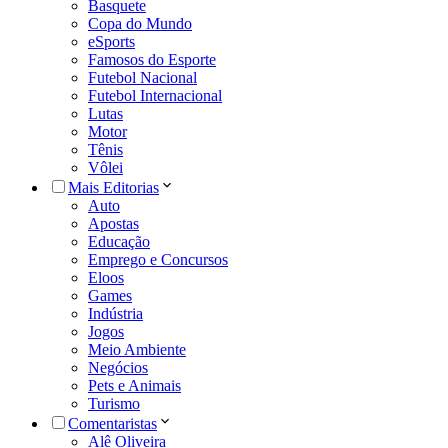
Basquete
Copa do Mundo
eSports
Famosos do Esporte
Futebol Nacional
Futebol Internacional
Lutas
Motor
Tênis
Vôlei
Mais Editorias
Auto
Apostas
Educação
Emprego e Concursos
Eloos
Games
Indústria
Jogos
Meio Ambiente
Negócios
Pets e Animais
Turismo
Comentaristas
Alê Oliveira