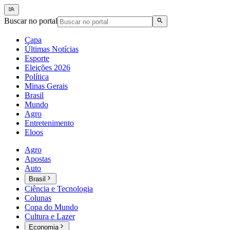
Buscar no portal
Capa
Últimas Notícias
Esporte
Eleições 2026
Política
Minas Gerais
Brasil
Mundo
Agro
Entretenimento
Eloos
Agro
Apostas
Auto
Brasil
Ciência e Tecnologia
Colunas
Copa do Mundo
Cultura e Lazer
Economia