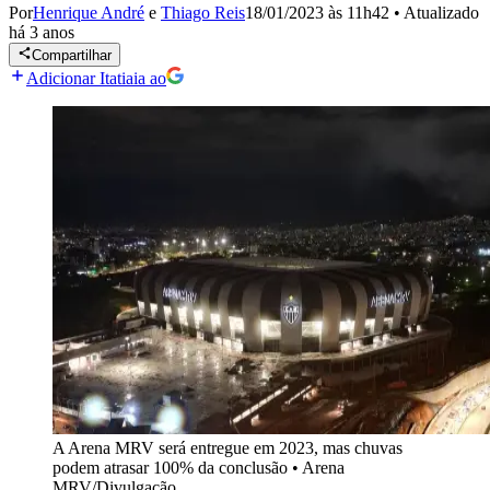
Por
Henrique André
e
Thiago Reis
18/01/2023 às 11h42
•
Atualizado
há 3 anos
Compartilhar
Adicionar Itatiaia ao
A Arena MRV será entregue em 2023, mas chuvas
podem atrasar 100% da conclusão
•
Arena
MRV/Divulgação