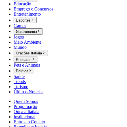
Educação
Emprego e Concursos
Entretenimento
Esportes
Games
Gastronomia
Jogos
Meio Ambiente
Mundo
Orações Itatiaia
Podcasts
Pets e Animais
Política
Saúde
Trends
Turismo
Últimas Notícias
Quem Somos
Programação
Ouça a Itatiaia
Institucional
Entre em Contato
Expediente Itatiaia