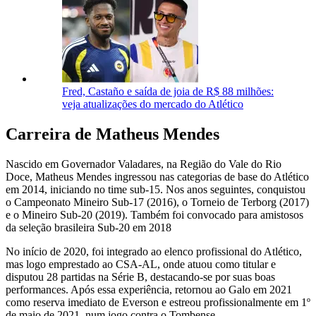
Fred, Castaño e saída de joia de R$ 88 milhões:
veja atualizações do mercado do Atlético
Carreira de Matheus Mendes
Nascido em Governador Valadares, na Região do Vale do Rio
Doce, Matheus Mendes ingressou nas categorias de base do Atlético
em 2014, iniciando no time sub-15. Nos anos seguintes, conquistou
o Campeonato Mineiro Sub‑17 (2016), o Torneio de Terborg (2017)
e o Mineiro Sub‑20 (2019). Também foi convocado para amistosos
da seleção brasileira Sub‑20 em 2018
No início de 2020, foi integrado ao elenco profissional do Atlético,
mas logo emprestado ao CSA-AL, onde atuou como titular e
disputou 28 partidas na Série B, destacando-se por suas boas
performances. Após essa experiência, retornou ao Galo em 2021
como reserva imediato de Everson e estreou profissionalmente em 1º
de maio de 2021, num jogo contra o Tombense.