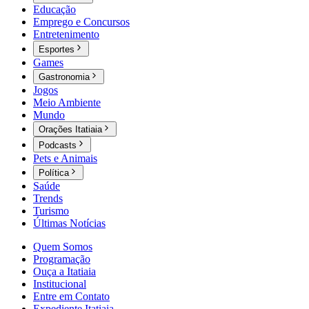
Educação
Emprego e Concursos
Entretenimento
Esportes
Games
Gastronomia
Jogos
Meio Ambiente
Mundo
Orações Itatiaia
Podcasts
Pets e Animais
Política
Saúde
Trends
Turismo
Últimas Notícias
Quem Somos
Programação
Ouça a Itatiaia
Institucional
Entre em Contato
Expediente Itatiaia