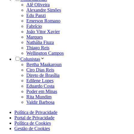
Alê Oliveira
Alexandre Simões
Edu Panzi
Emerson Romano
Fabrício
João Vitor Xavier
Marques
Nathália Fiuza
Thiago Reis
Wellington Campos
Colunistas
Bertha Maakaroun
Ciro Dias Reis
Direto de Brasília
Edilene Lopes
Eduardo Costa
Poder em Minas
Rita Mundim
Valdir Barbosa
Política de Privacidade
Portal de Privacidade
Política de Cookies
Gestão de Cookies