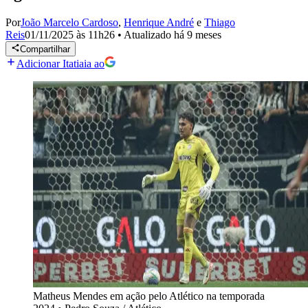
Por
João Marcelo Cardoso
,
Henrique André
e
Thiago
Reis
01/11/2025 às 11h26
•
Atualizado
há 9 meses
Compartilhar
Adicionar Itatiaia ao
Matheus Mendes em ação pelo Atlético na temporada