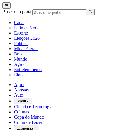
Buscar no portal
Capa
Últimas Notícias
Esporte
Eleições 2026
Política
Minas Gerais
Brasil
Mundo
Agro
Entretenimento
Eloos
Agro
Apostas
Auto
Brasil
Ciência e Tecnologia
Colunas
Copa do Mundo
Cultura e Lazer
Economia