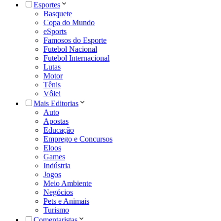
Esportes
Basquete
Copa do Mundo
eSports
Famosos do Esporte
Futebol Nacional
Futebol Internacional
Lutas
Motor
Tênis
Vôlei
Mais Editorias
Auto
Apostas
Educação
Emprego e Concursos
Eloos
Games
Indústria
Jogos
Meio Ambiente
Negócios
Pets e Animais
Turismo
Comentaristas