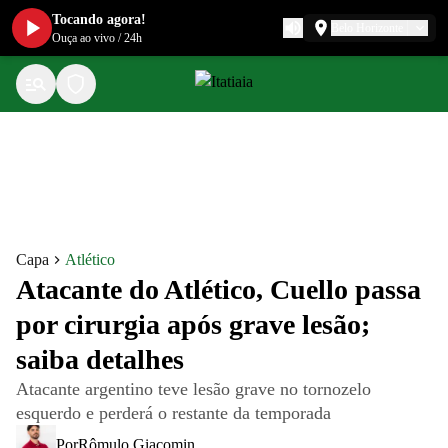
Tocando agora!
Belo Horizonte
Ouça ao vivo
/
24h
Capa
Atlético
Atacante do Atlético, Cuello passa
por cirurgia após grave lesão;
saiba detalhes
Atacante argentino teve lesão grave no tornozelo
esquerdo e perderá o restante da temporada
Por
Rômulo Giacomin