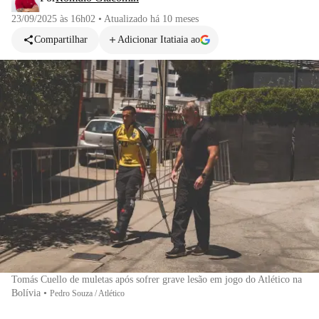
23/09/2025 às 16h02
•
Atualizado
há 10 meses
Compartilhar
Adicionar Itatiaia ao
Tomás Cuello de muletas após sofrer grave lesão em jogo do Atlético na
Bolívia
•
Pedro Souza / Atlético