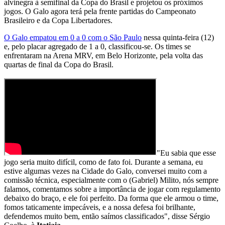
alvinegra à semifinal da Copa do Brasil e projetou os próximos
jogos. O Galo agora terá pela frente partidas do Campeonato
Brasileiro e da Copa Libertadores.
O Galo empatou em 0 a 0 com o São Paulo
nessa quinta-feira (12)
e, pelo placar agregado de 1 a 0, classificou-se. Os times se
enfrentaram na Arena MRV, em Belo Horizonte, pela volta das
quartas de final da Copa do Brasil.
"Eu sabia que esse
jogo seria muito difícil, como de fato foi. Durante a semana, eu
estive algumas vezes na Cidade do Galo, conversei muito com a
comissão técnica, especialmente com o (Gabriel) Milito, nós sempre
falamos, comentamos sobre a importância de jogar com regulamento
debaixo do braço, e ele foi perfeito. Da forma que ele armou o time,
fomos taticamente impecáveis, e a nossa defesa foi brilhante,
defendemos muito bem, então saímos classificados", disse Sérgio