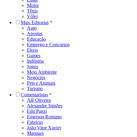
Motor
Tênis
Vôlei
Mais Editorias
Auto
Apostas
Educação
Emprego e Concursos
Eloos
Games
Indústria
Jogos
Meio Ambiente
Negócios
Pets e Animais
Turismo
Comentaristas
Alê Oliveira
Alexandre Simões
Edu Panzi
Emerson Romano
Fabrício
João Vitor Xavier
Marques