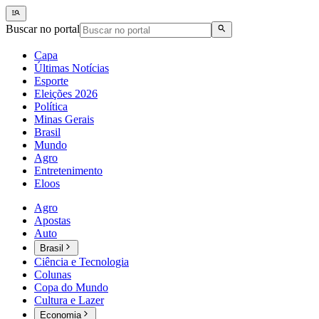
Buscar no portal
Capa
Últimas Notícias
Esporte
Eleições 2026
Política
Minas Gerais
Brasil
Mundo
Agro
Entretenimento
Eloos
Agro
Apostas
Auto
Brasil
Ciência e Tecnologia
Colunas
Copa do Mundo
Cultura e Lazer
Economia