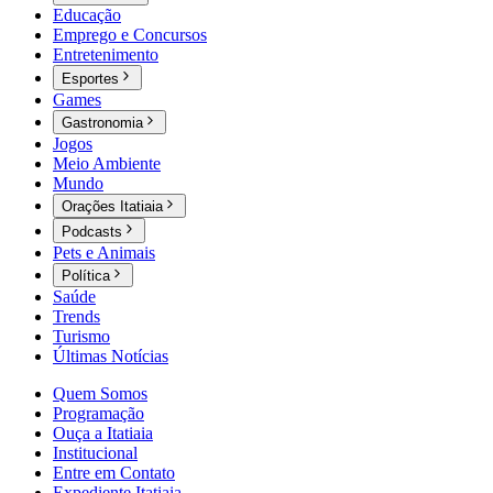
Educação
Emprego e Concursos
Entretenimento
Esportes
Games
Gastronomia
Jogos
Meio Ambiente
Mundo
Orações Itatiaia
Podcasts
Pets e Animais
Política
Saúde
Trends
Turismo
Últimas Notícias
Quem Somos
Programação
Ouça a Itatiaia
Institucional
Entre em Contato
Expediente Itatiaia