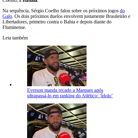
Coelho, à
Itatiaia
.
Na sequência, Sérgio Coelho falou sobre os próximos jogos
do
Galo
. Os dois próximos duelos envolvem justamente Brasileirão e
Libertadores, primeiro contra o Bahia e depois diante do
Fluminense.
Leia também
Everson manda recado a Marques após
ultrapassá-lo em ranking do Atlético: ‘Ídolo’