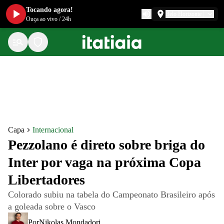
Tocando agora!
Belo Horizonte
Ouça ao vivo
/
24h
Capa
Internacional
Pezzolano é direto sobre briga do
Inter por vaga na próxima Copa
Libertadores
Colorado subiu na tabela do Campeonato Brasileiro após
a goleada sobre o Vasco
Por
Nikolas Mondadori