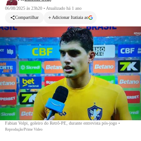
06/08/2025 às 23h20
•
Atualizado
há 1 ano
Compartilhar
Adicionar Itatiaia ao
Fabian Volpi, goleiro do Retrô-PE, durante entrevista pós-jogo
•
Reprodução/Prime Video