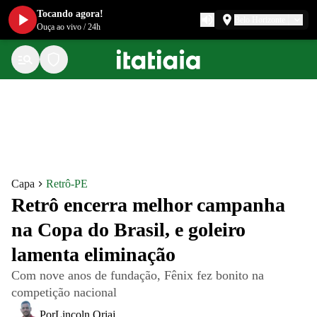
Tocando agora!
Belo Horizonte
Ouça ao vivo
/
24h
Capa
Retrô-PE
Retrô encerra melhor campanha
na Copa do Brasil, e goleiro
lamenta eliminação
Com nove anos de fundação, Fênix fez bonito na
competição nacional
Por
Lincoln Oriaj