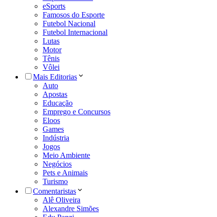
eSports
Famosos do Esporte
Futebol Nacional
Futebol Internacional
Lutas
Motor
Tênis
Vôlei
Mais Editorias
Auto
Apostas
Educação
Emprego e Concursos
Eloos
Games
Indústria
Jogos
Meio Ambiente
Negócios
Pets e Animais
Turismo
Comentaristas
Alê Oliveira
Alexandre Simões