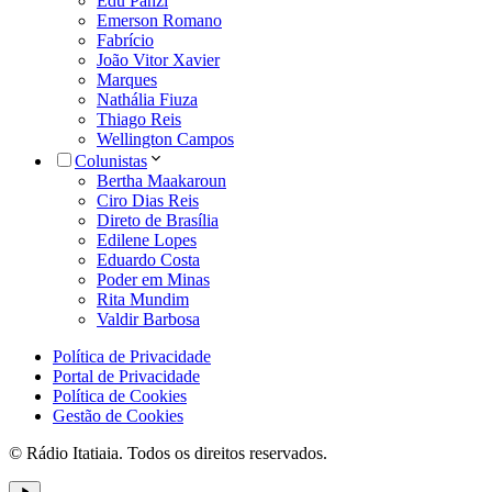
Edu Panzi
Emerson Romano
Fabrício
João Vitor Xavier
Marques
Nathália Fiuza
Thiago Reis
Wellington Campos
Colunistas
Bertha Maakaroun
Ciro Dias Reis
Direto de Brasília
Edilene Lopes
Eduardo Costa
Poder em Minas
Rita Mundim
Valdir Barbosa
Política de Privacidade
Portal de Privacidade
Política de Cookies
Gestão de Cookies
© Rádio Itatiaia. Todos os direitos reservados.