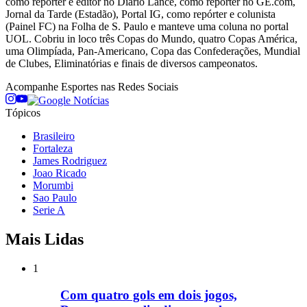
como repórter e editor no Diário Lance, como repórter no GE.com,
Jornal da Tarde (Estadão), Portal IG, como repórter e colunista
(Painel FC) na Folha de S. Paulo e manteve uma coluna no portal
UOL. Cobriu in loco três Copas do Mundo, quatro Copas América,
uma Olimpíada, Pan-Americano, Copa das Confederações, Mundial
de Clubes, Eliminatórias e finais de diversos campeonatos.
Acompanhe
Esportes
nas Redes Sociais
Tópicos
Brasileiro
Fortaleza
James Rodriguez
Joao Ricado
Morumbi
Sao Paulo
Serie A
Mais Lidas
1
Com quatro gols em dois jogos,