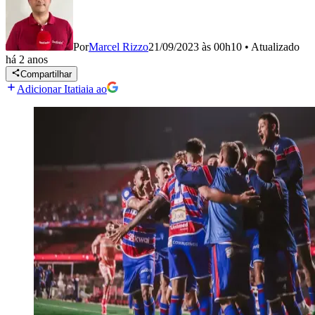
Por
Marcel Rizzo
21/09/2023 às 00h10
•
Atualizado
há 2 anos
Compartilhar
Adicionar Itatiaia ao