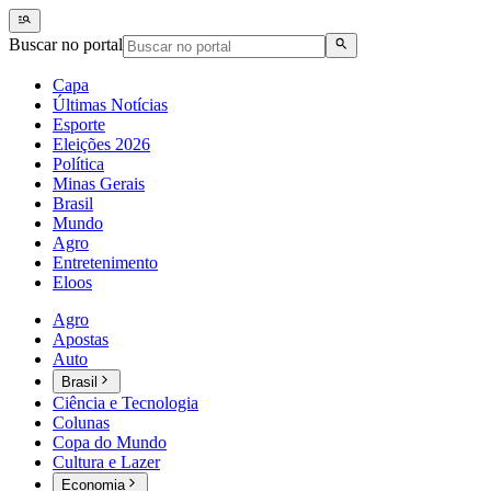
Buscar no portal
Capa
Últimas Notícias
Esporte
Eleições 2026
Política
Minas Gerais
Brasil
Mundo
Agro
Entretenimento
Eloos
Agro
Apostas
Auto
Brasil
Ciência e Tecnologia
Colunas
Copa do Mundo
Cultura e Lazer
Economia