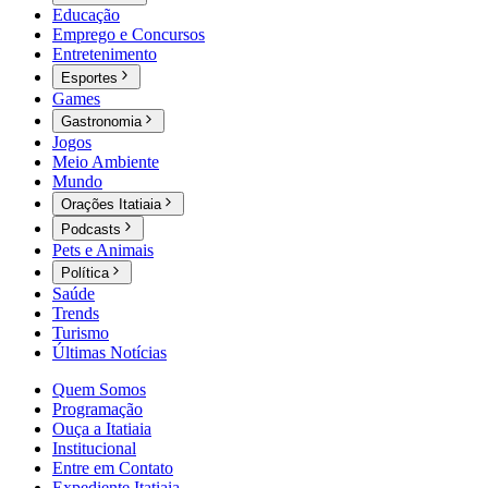
Educação
Emprego e Concursos
Entretenimento
Esportes
Games
Gastronomia
Jogos
Meio Ambiente
Mundo
Orações Itatiaia
Podcasts
Pets e Animais
Política
Saúde
Trends
Turismo
Últimas Notícias
Quem Somos
Programação
Ouça a Itatiaia
Institucional
Entre em Contato
Expediente Itatiaia