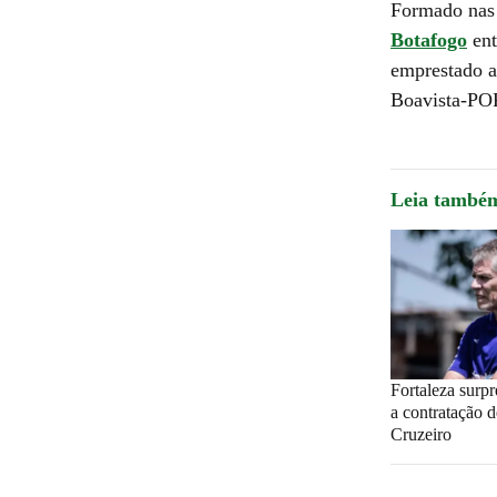
Formado nas 
Botafogo
ent
emprestado a
Boavista-PO
Leia també
Fortaleza surp
a contratação d
Cruzeiro