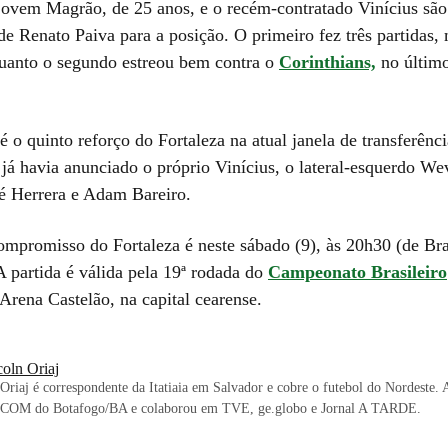
jovem Magrão, de 25 anos, e o recém-contratado Vinícius são 
de Renato Paiva para a posição. O primeiro fez três partidas,
uanto o segundo estreou bem contra o
Corinthians,
no último
é o quinto reforço do Fortaleza na atual janela de transferênc
 já havia anunciado o próprio Vinícius, o lateral-esquerdo We
sé Herrera e Adam Bareiro.
mpromisso do Fortaleza é neste sábado (9), às 20h30 (de Bras
A partida é válida pela 19ª rodada do
Campeonato Brasileiro
Arena Castelão, na capital cearense.
coln Oriaj
Oriaj é correspondente da Itatiaia em Salvador e cobre o futebol do Nordeste. An
SCOM do Botafogo/BA e colaborou em TVE, ge.globo e Jornal A TARDE.