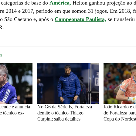
categorias de base do
América,
Helton ganhou projeção ao d
re 2014 e 2017, período em que somou 31 jogos. Em 2018, f
o São Caetano e, após o
Campeonato Paulista,
se transferiu
R.
m
reende e anuncia
No G6 da Série B, Fortaleza
João Ricardo é d
e técnico ex-
demite o técnico Thiago
do Fortaleza para
Carpini; saiba detalhes
Copa do Nordes