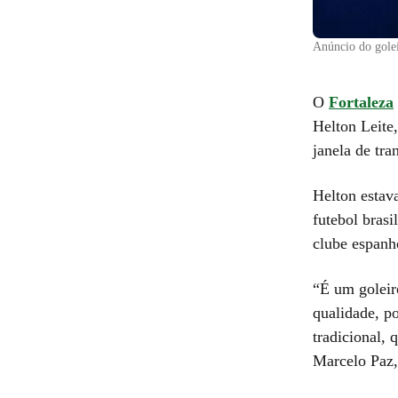
Anúncio do golei
O
Fortaleza
Helton Leite,
janela de tra
Helton estav
futebol bras
clube espanh
“É um goleir
qualidade, p
tradicional, 
Marcelo Paz,