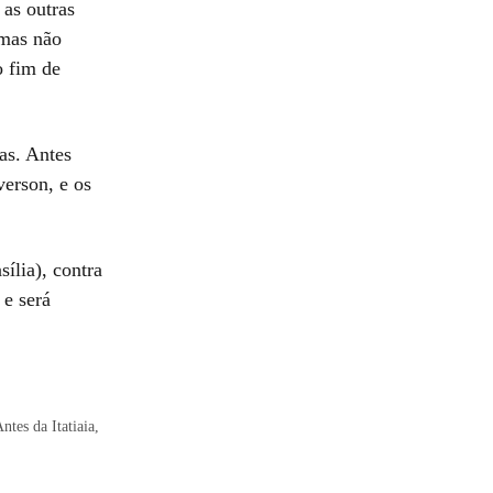
as outras
 mas não
 fim de
ias. Antes
verson, e os
ília), contra
e será
tes da Itatiaia,