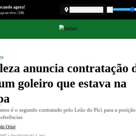
ocando agora!
Belo Horizonte
ça ao vivo
/
24h
za
leza anuncia contratação 
um goleiro que estava na
pa
anos é o segundo contratado pelo Leão do Pici para a posição
nsferências
ln Oriaj
1h05
•
Atualizado
há 1 ano