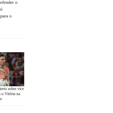
efender o
oi
 para o
ireto sobre vice
 o Vitória na
te