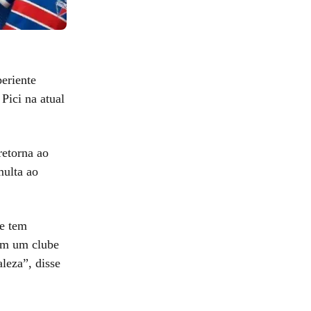
periente
Pici na atual
retorna ao
multa ao
ue tem
 em um clube
aleza”, disse