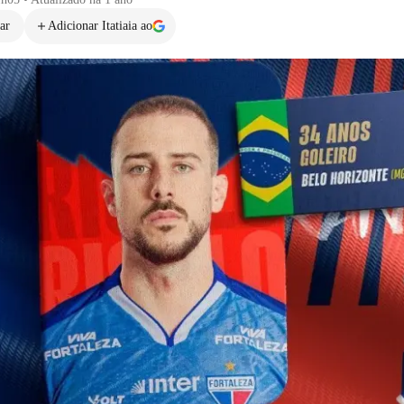
ar
Adicionar Itatiaia ao