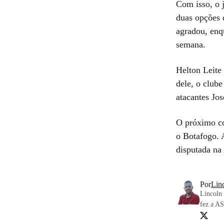
Com isso, o 
duas opções 
agradou, enq
semana.
Helton Leite 
dele, o clube
atacantes Jo
O próximo co
o Botafogo. 
disputada na 
Por
Lin
Lincoln 
fez a A