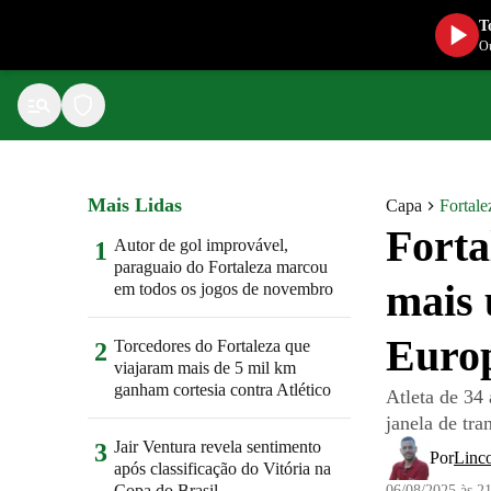
T
Ou
Mais Lidas
Capa
Fortale
Forta
Autor de gol improvável,
1
paraguaio do Fortaleza marcou
mais 
em todos os jogos de novembro
Euro
Torcedores do Fortaleza que
2
viajaram mais de 5 mil km
ganham cortesia contra Atlético
Atleta de 34 
janela de tra
Jair Ventura revela sentimento
3
Por
Linco
após classificação do Vitória na
Copa do Brasil
06/08/2025 às 2