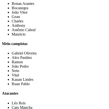
Renan Arantes
⁠Bocanegra
⁠João Vitor
⁠Gean
⁠Charles
⁠Anthony
⁠Antônio Cabral
⁠Mauricio
Meio-campistas
Gabriel Oliveira
⁠Alex Paulino
⁠Ramon
⁠João Pedro
⁠Neto
⁠Vital
⁠Kauan Lindes
⁠Ruan Pablo
Atacantes
Léo Reis
⁠Caio Mancha