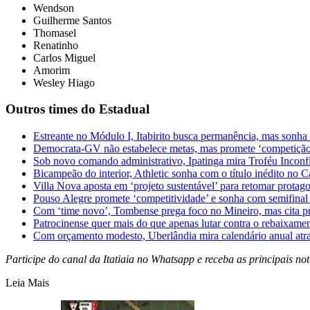
⁠Wendson
⁠Guilherme Santos
⁠Thomasel
⁠Renatinho
⁠Carlos Miguel
⁠Amorim
Wesley Hiago
Outros times do Estadual
Estreante no Módulo I, Itabirito busca permanência, mas sonha
Democrata-GV não estabelece metas, mas promete ‘competição
Sob novo comando administrativo, Ipatinga mira Troféu Inconf
Bicampeão do interior, Athletic sonha com o título inédito no
Villa Nova aposta em ‘projeto sustentável’ para retomar prota
Pouso Alegre promete ‘competitividade’ e sonha com semifina
Com ‘time novo’, Tombense prega foco no Mineiro, mas cita pr
Patrocinense quer mais do que apenas lutar contra o rebaixame
Com orçamento modesto, Uberlândia mira calendário anual atr
Participe do canal da Itatiaia no Whatsapp e receba as principais notí
Leia Mais