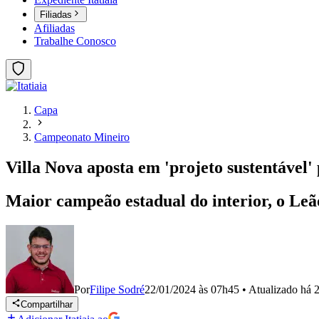
Filiadas
Afiliadas
Trabalhe Conosco
Capa
Campeonato Mineiro
Villa Nova aposta em 'projeto sustentável
Maior campeão estadual do interior, o Le
Por
Filipe Sodré
22/01/2024 às 07h45
•
Atualizado
há 
Compartilhar