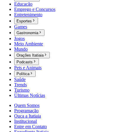
Educação
Emprego e Concursos
Entretenimento
Esportes
Games
Gastronomia
Jogos
Meio Ambiente
Mundo
Orações Itatiaia
Podcasts
Pets e Animais
Política
Saúde
Trends
Turismo
Últimas Notícias
Quem Somos
Programação
Ouça a Itatiaia
Institucional
Entre em Contato
Expediente Itatiaia