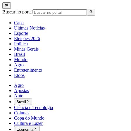
Buscar no portal
Capa
Últimas Notícias
Esporte
Eleições 2026
Política
Minas Gerais
Brasil
Mundo
Agro
Entretenimento
Eloos
Agro
Apostas
Auto
Brasil
Ciência e Tecnologia
Colunas
Copa do Mundo
Cultura e Lazer
Economia