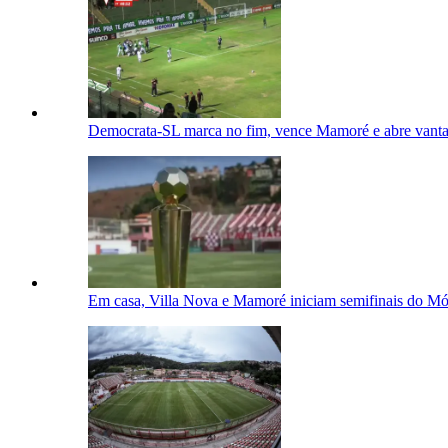
Democrata-SL marca no fim, vence Mamoré e abre vanta
Em casa, Villa Nova e Mamoré iniciam semifinais do Mó