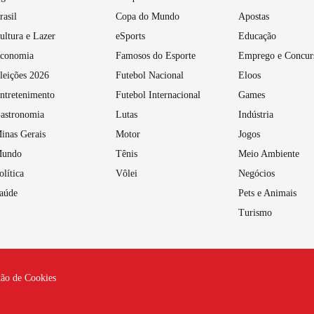
rasil
Copa do Mundo
Apostas
ultura e Lazer
eSports
Educação
conomia
Famosos do Esporte
Emprego e Concur
leições 2026
Futebol Nacional
Eloos
ntretenimento
Futebol Internacional
Games
astronomia
Lutas
Indústria
inas Gerais
Motor
Jogos
undo
Tênis
Meio Ambiente
olítica
Vôlei
Negócios
aúde
Pets e Animais
Turismo
tão de Cookies