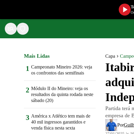
T
Ou
Mais Lidas
Capa
Campeo
Itabi
Campeonato Mineiro 2026: veja
1
os confrontos das semifinais
adqui
Módulo II do Mineiro: veja os
2
Inde
resultados da quinta rodada neste
sábado (20)
Partida terá 
empresa de B
América x Atlético tem mais de
3
40 mil ingressos garantidos e
Por
Guil
venda física nesta sexta
27/01/2025 às 1