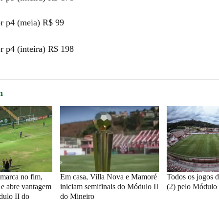
or p4 (meia) R$ 99
r p4 (inteira) R$ 198
m
marca no fim,
Em casa, Villa Nova e Mamoré
Todos os jogos 
e abre vantagem
iniciam semifinais do Módulo II
(2) pelo Módulo 
ulo II do
do Mineiro