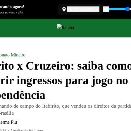
ocando agora!
Belo Horizonte
ça ao vivo
/
24h
nato Mineiro
rito x Cruzeiro: saiba com
rir ingressos para jogo no
pendência
mando de campo do Itabirito, que vendeu os direitos da parti
rasília
herme Piu
6h56
•
Atualizado
há 1 ano