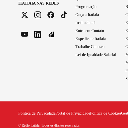
ITATIAIA NAS REDES
Programação
B
Ouça a Itatiaia
C
Institucional
E
Entre em Contato
E
Expediente Itatiaia
E
Trabalhe Conosco
G
Lei de Igualdade Salarial
M
M
P
S
Política de Privacidade
Portal de Privacidade
Política de Cookies
Ges
© Rádio Itatiaia. Todos os direitos reservados.