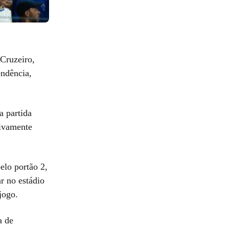
 Cruzeiro,
endência,
a partida
sivamente
elo portão 2,
r no estádio
jogo.
a de