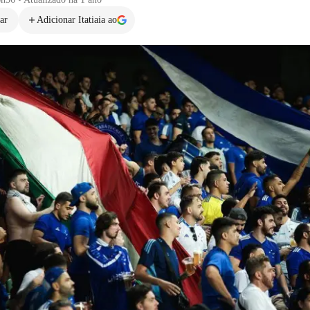
ar
Adicionar Itatiaia ao