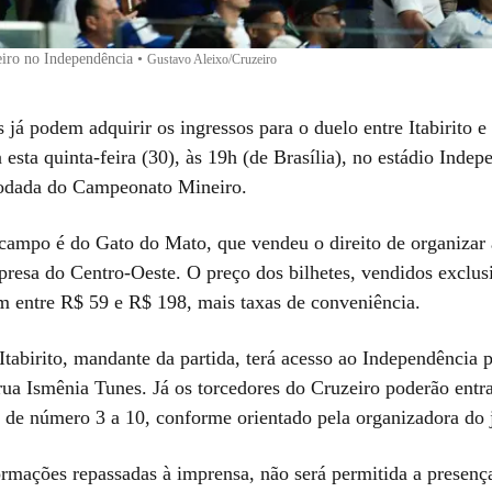
eiro no Independência
•
Gustavo Aleixo/Cruzeiro
 já podem adquirir os ingressos para o duelo entre Itabirito e
esta quinta-feira (30), às 19h (de Brasília), no estádio Indep
rodada do Campeonato Mineiro.
ampo é do Gato do Mato, que vendeu o direito de organizar 
resa do Centro-Oeste. O preço dos bilhetes, vendidos exclu
am entre R$ 59 e R$ 198, mais taxas de conveniência.
Itabirito, mandante da partida, terá acesso ao Independência p
rua Ismênia Tunes. Já os torcedores do Cruzeiro poderão entra
s de número 3 a 10, conforme orientado pela organizadora do 
rmações repassadas à imprensa, não será permitida a presenç