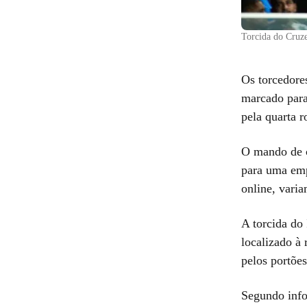
Torcida do Cruz
Os torcedores
marcado para 
pela quarta 
O mando de c
para uma emp
online, vari
A torcida do 
localizado à 
pelos portõe
Segundo info