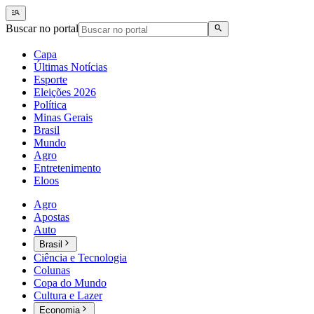
Buscar no portal
Capa
Últimas Notícias
Esporte
Eleições 2026
Política
Minas Gerais
Brasil
Mundo
Agro
Entretenimento
Eloos
Agro
Apostas
Auto
Brasil
Ciência e Tecnologia
Colunas
Copa do Mundo
Cultura e Lazer
Economia