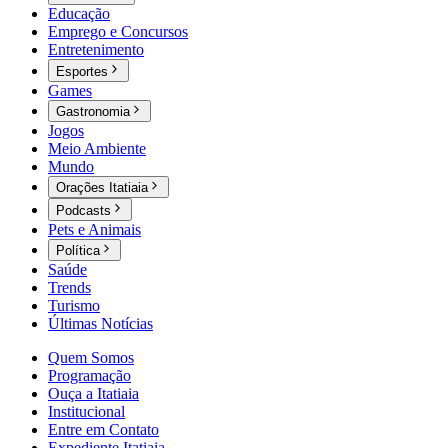
Educação
Emprego e Concursos
Entretenimento
Esportes
Games
Gastronomia
Jogos
Meio Ambiente
Mundo
Orações Itatiaia
Podcasts
Pets e Animais
Política
Saúde
Trends
Turismo
Últimas Notícias
Quem Somos
Programação
Ouça a Itatiaia
Institucional
Entre em Contato
Expediente Itatiaia