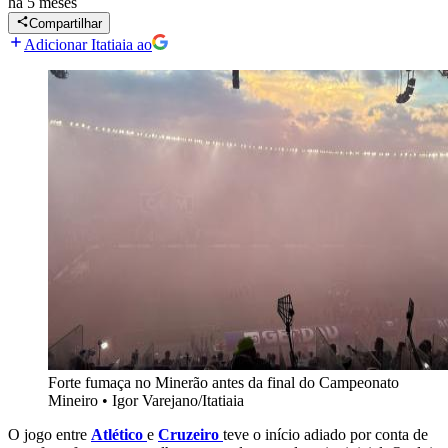
há 5 meses
Compartilhar
Adicionar Itatiaia ao
Forte fumaça no Minerão antes da final do Campeonato
Mineiro
•
Igor Varejano/Itatiaia
O jogo entre
Atlético
e
Cruzeiro
teve o início adiado por conta de