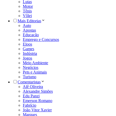
Lutas
Motor
Tênis
Vôlei
Mais Editorias
Auto
Apostas
Educação
Emprego e Concursos
Eloos
Games
Indústria
Jogos
Meio Ambiente
Negócios
Pets e Animais
Turismo
Comentaristas
Alê Oliveira
Alexandre Simões
Edu Panzi
Emerson Romano
Fabrício
João Vitor Xavier
Marques