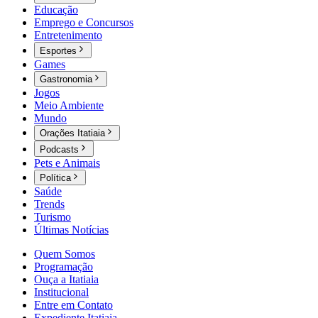
Educação
Emprego e Concursos
Entretenimento
Esportes
Games
Gastronomia
Jogos
Meio Ambiente
Mundo
Orações Itatiaia
Podcasts
Pets e Animais
Política
Saúde
Trends
Turismo
Últimas Notícias
Quem Somos
Programação
Ouça a Itatiaia
Institucional
Entre em Contato
Expediente Itatiaia