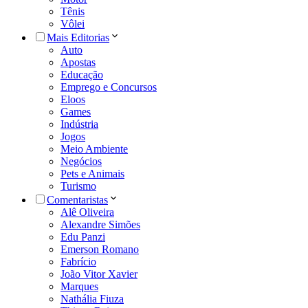
Tênis
Vôlei
Mais Editorias
Auto
Apostas
Educação
Emprego e Concursos
Eloos
Games
Indústria
Jogos
Meio Ambiente
Negócios
Pets e Animais
Turismo
Comentaristas
Alê Oliveira
Alexandre Simões
Edu Panzi
Emerson Romano
Fabrício
João Vitor Xavier
Marques
Nathália Fiuza