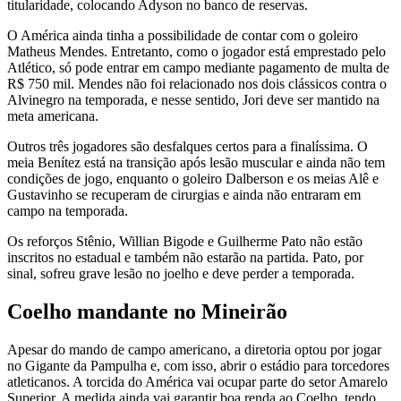
titularidade, colocando Adyson no banco de reservas.
O América ainda tinha a possibilidade de contar com o goleiro
Matheus Mendes. Entretanto, como o jogador está emprestado pelo
Atlético, só pode entrar em campo mediante pagamento de multa de
R$ 750 mil. Mendes não foi relacionado nos dois clássicos contra o
Alvinegro na temporada, e nesse sentido, Jori deve ser mantido na
meta americana.
Outros três jogadores são desfalques certos para a finalíssima. O
meia Benítez está na transição após lesão muscular e ainda não tem
condições de jogo, enquanto o goleiro Dalberson e os meias Alê e
Gustavinho se recuperam de cirurgias e ainda não entraram em
campo na temporada.
Os reforços Stênio, Willian Bigode e Guilherme Pato não estão
inscritos no estadual e também não estarão na partida. Pato, por
sinal, sofreu grave lesão no joelho e deve perder a temporada.
Coelho mandante no Mineirão
Apesar do mando de campo americano, a diretoria optou por jogar
no Gigante da Pampulha e, com isso, abrir o estádio para torcedores
atleticanos. A torcida do América vai ocupar parte do setor Amarelo
Superior. A medida ainda vai garantir boa renda ao Coelho, tendo