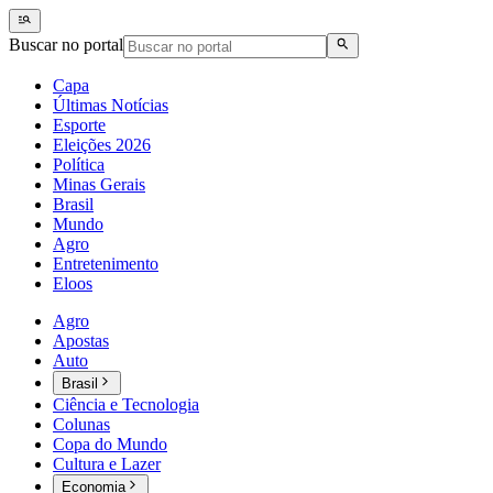
Buscar no portal
Capa
Últimas Notícias
Esporte
Eleições 2026
Política
Minas Gerais
Brasil
Mundo
Agro
Entretenimento
Eloos
Agro
Apostas
Auto
Brasil
Ciência e Tecnologia
Colunas
Copa do Mundo
Cultura e Lazer
Economia