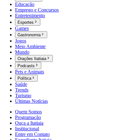
Educação
Emprego e Concursos
Entretenimento
Esportes
Games
Gastronomia
Jogos
Meio Ambiente
Mundo
Orações Itatiaia
Podcasts
Pets e Animais
Política
Saúde
Trends
Turismo
Últimas Notícias
Quem Somos
Programação
Ouça a Itatiaia
Institucional
Entre em Contato
Expediente Itatiaia