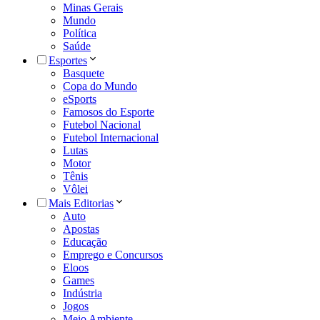
Minas Gerais
Mundo
Política
Saúde
Esportes
Basquete
Copa do Mundo
eSports
Famosos do Esporte
Futebol Nacional
Futebol Internacional
Lutas
Motor
Tênis
Vôlei
Mais Editorias
Auto
Apostas
Educação
Emprego e Concursos
Eloos
Games
Indústria
Jogos
Meio Ambiente