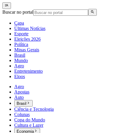
Buscar no portal
Capa
Últimas Notícias
Esporte
Eleições 2026
Política
Minas Gerais
Brasil
Mundo
Agro
Entretenimento
Eloos
Agro
Apostas
Auto
Brasil
Ciência e Tecnologia
Colunas
Copa do Mundo
Cultura e Lazer
Economia