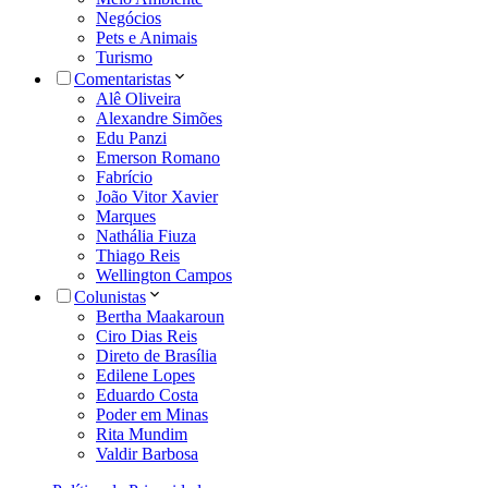
Negócios
Pets e Animais
Turismo
Comentaristas
Alê Oliveira
Alexandre Simões
Edu Panzi
Emerson Romano
Fabrício
João Vitor Xavier
Marques
Nathália Fiuza
Thiago Reis
Wellington Campos
Colunistas
Bertha Maakaroun
Ciro Dias Reis
Direto de Brasília
Edilene Lopes
Eduardo Costa
Poder em Minas
Rita Mundim
Valdir Barbosa