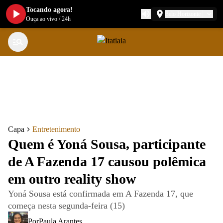
Tocando agora!
Belo Horizonte
Ouça ao vivo
/
24h
Capa
Entretenimento
Quem é Yoná Sousa, participante
de A Fazenda 17 causou polêmica
em outro reality show
Yoná Sousa está confirmada em A Fazenda 17, que
começa nesta segunda-feira (15)
Por
Paula Arantes