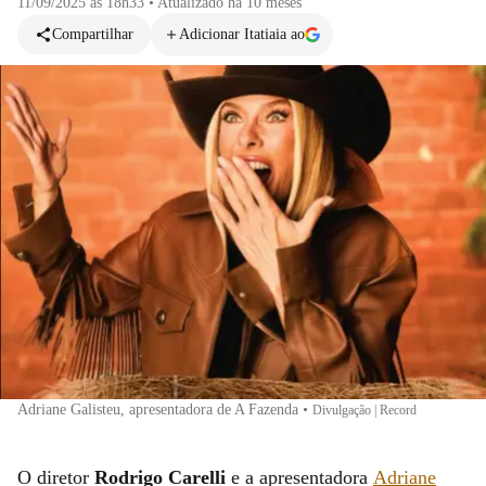
11/09/2025 às 18h33
•
Atualizado
há 10 meses
Compartilhar
Adicionar Itatiaia ao
Adriane Galisteu, apresentadora de A Fazenda
•
Divulgação | Record
O diretor
Rodrigo Carelli
e a apresentadora
Adriane