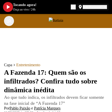
Tocando agora!
Belo Horizonte
Ouça ao vivo
/
24h
Capa
Entretenimento
A Fazenda 17: Quem são os
infiltrados? Confira tudo sobre
dinâmica inédita
Ao que tudo indica, os infiltrados devem ficar somente
na fase inicial de “A Fazenda 17”
Por
Pablo Paixão
e
Patrícia Marques