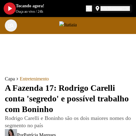
Tocando agora!
Belo Horizonte
Ouça ao vivo
/
24h
Capa
Entretenimento
A Fazenda 17: Rodrigo Carelli
conta 'segredo' e possível trabalho
com Boninho
Rodrigo Carelli e Boninho são os dois maiores nomes do
segmento no país
Por
Patrícia Marques