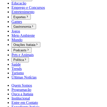
Educação
Emprego e Concursos
Entretenimento
Esportes
Games
Gastronomia
Jogos
Meio Ambiente
Mundo
Orações Itatiaia
Podcasts
Pets e Animais
Política
Saúde
Trends
Turismo
Últimas Notícias
Quem Somos
Programação
Ouça a Itatiaia
Institucional
Entre em Contato
Expediente Itatiaia