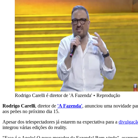
Rodrigo Carelli é diretor de 'A Fazenda'
•
Reprodução
Rodrigo Carelli
, diretor de
'A Fazenda'
, anunciou uma novidade para
aos peões no próximo dia 15.
Apesar dos telespectadores já estarem na expectativa para a
divulgaçã
integrou várias edições do reality.
"Esse é o Apolo! O novo morador da Fazenda! Bem-vindo", escreveu C