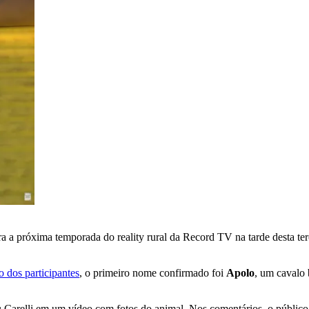
 a próxima temporada do reality rural da Record TV na tarde desta terç
o dos participantes
, o primeiro nome confirmado foi
Apolo
, um cavalo
arelli em um vídeo com fotos do animal. Nos comentários, o público 