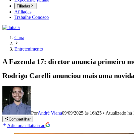
Filiadas
Afiliadas
Trabalhe Conosco
Capa
Entretenimento
A Fazenda 17: diretor anuncia primeiro 
Rodrigo Carelli anunciou mais uma novidad
Por
André Viana
09/09/2025 às 16h25
•
Atualizado
há 
Compartilhar
Adicionar Itatiaia ao