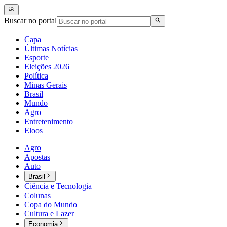
Buscar no portal
Capa
Últimas Notícias
Esporte
Eleições 2026
Política
Minas Gerais
Brasil
Mundo
Agro
Entretenimento
Eloos
Agro
Apostas
Auto
Brasil
Ciência e Tecnologia
Colunas
Copa do Mundo
Cultura e Lazer
Economia