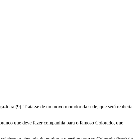
a-feira (9). Trata-se de um novo morador da sede, que será reaberta
 branco que deve fazer companhia para o famoso Colorado, que
celebrou a chegada do equino e questionaram se Colorado ficará de