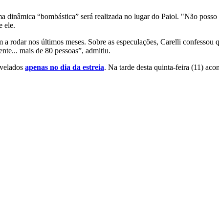
a dinâmica “bombástica” será realizada no lugar do Paiol. "Não posso d
e ele.
a rodar nos últimos meses. Sobre as especulações, Carelli confessou
te... mais de 80 pessoas”, admitiu.
evelados
apenas no dia da estreia
. Na tarde desta quinta-feira (11) ac