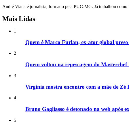
André Viana é jornalista, formado pela PUC-MG. Já trabalhou como re
Mais Lidas
1
Quem é Marco Furlan, ex-ator global preso 
2
Quem voltou na repescagem do Masterchef
3
Virginia mostra encontro com a mãe de Zé F
4
Bruno Gagliasso é detonado na web após e
5