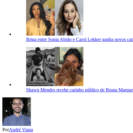
Briga entre Sonia Abrão e Carol Lekker ganha novos capí
Shawn Mendes recebe carinho público de Bruna Marquez
Por
André Viana