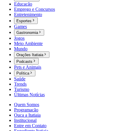
Educação
Emprego e Concursos
Entretenimento
Esportes
Games
Gastronomia
Jogos
Meio Ambiente
Mundo
Orações Itatiaia
Podcasts
Pets e Animais
Política
Saúde
Trends
Turismo
Últimas Notícias
Quem Somos
Programação
Ouça a Itatiaia
Institucional
Entre em Contato
Expediente Itatiaia