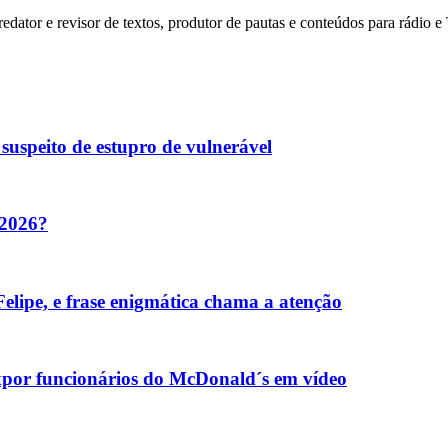
dator e revisor de textos, produtor de pautas e conteúdos para rádio 
suspeito de estupro de vulnerável
 2026?
elipe, e frase enigmática chama a atenção
xpor funcionários do McDonald´s em vídeo