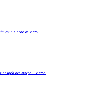
tulos: ‘Telhado de vidro’
ine após declaração: 'Te amo'