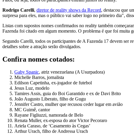
Rodrigo Carelli
,
diretor de reality shows da Record
, destacou que um
surpresa para eles, mas o público vai saber logo no primeiro dia", diss
Listas com supostos nomes confirmados no reality também começaram 
Fazenda foi citado em algum momento. O problema é que foi muita gen
Segundo Carelli, todos os participantes de A Fazenda 17 devem ser r
detalhes sobre a atração serão divulgados.
Confira nomes cotados:
Gaby Spanic
, atriz venezuelana (A Usurpadora)
Michelle Barros, jornalista
Edilson Capetinha, ex-jogador de futebol
Jesus Luz, modelo
Tamires Assis, guia do Boi Garantido e ex de Davi Brito
João Augusto Liberato, filho de Gugu
Jennifer Castro, mulher que recusou ceder lugar em avião
MC Guimê, cantor
Rayane Figliuzzi, namorada de Belo
Renata Muller, ex-esposa do ator Victor Pecoraro
Ariela Caraso, de ‘Casamento às Cegas’
Arthur Urach, filho de Andressa Urach