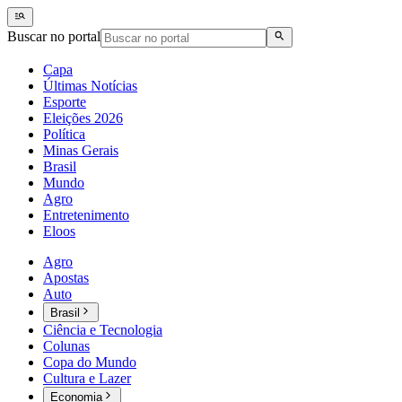
Buscar no portal
Capa
Últimas Notícias
Esporte
Eleições 2026
Política
Minas Gerais
Brasil
Mundo
Agro
Entretenimento
Eloos
Agro
Apostas
Auto
Brasil
Ciência e Tecnologia
Colunas
Copa do Mundo
Cultura e Lazer
Economia