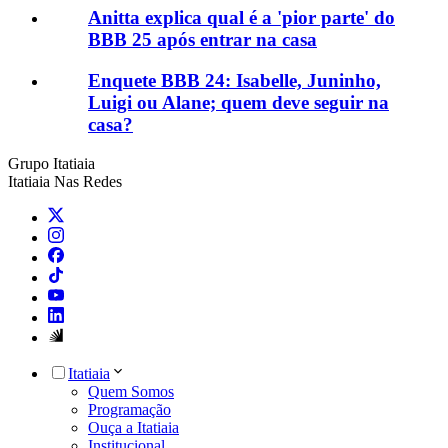
Anitta explica qual é a 'pior parte' do
BBB 25 após entrar na casa
Enquete BBB 24: Isabelle, Juninho,
Luigi ou Alane; quem deve seguir na
casa?
Grupo Itatiaia
Itatiaia Nas Redes
Itatiaia
Quem Somos
Programação
Ouça a Itatiaia
Institucional