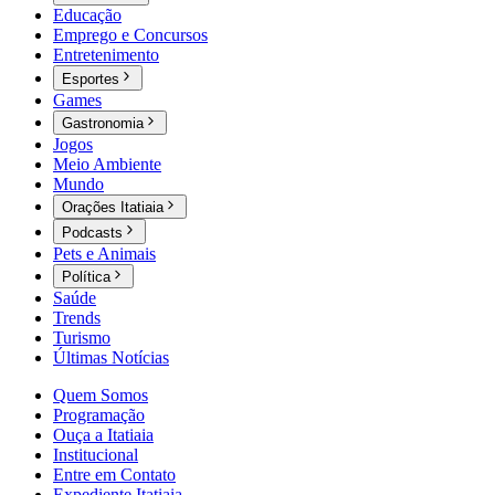
Educação
Emprego e Concursos
Entretenimento
Esportes
Games
Gastronomia
Jogos
Meio Ambiente
Mundo
Orações Itatiaia
Podcasts
Pets e Animais
Política
Saúde
Trends
Turismo
Últimas Notícias
Quem Somos
Programação
Ouça a Itatiaia
Institucional
Entre em Contato
Expediente Itatiaia