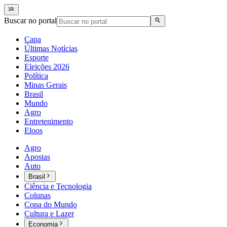
Buscar no portal
Capa
Últimas Notícias
Esporte
Eleições 2026
Política
Minas Gerais
Brasil
Mundo
Agro
Entretenimento
Eloos
Agro
Apostas
Auto
Brasil
Ciência e Tecnologia
Colunas
Copa do Mundo
Cultura e Lazer
Economia