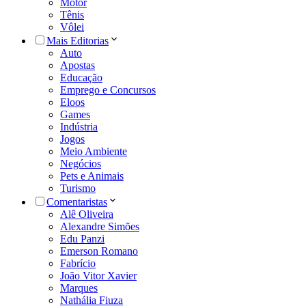
Motor
Tênis
Vôlei
Mais Editorias
Auto
Apostas
Educação
Emprego e Concursos
Eloos
Games
Indústria
Jogos
Meio Ambiente
Negócios
Pets e Animais
Turismo
Comentaristas
Alê Oliveira
Alexandre Simões
Edu Panzi
Emerson Romano
Fabrício
João Vitor Xavier
Marques
Nathália Fiuza