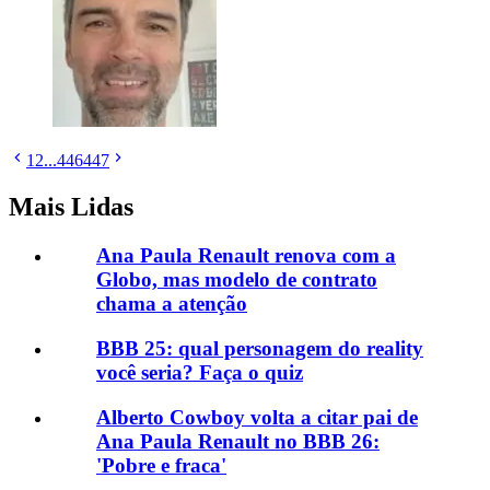
1
2
...
446
447
Mais Lidas
Ana Paula Renault renova com a
Globo, mas modelo de contrato
chama a atenção
BBB 25: qual personagem do reality
você seria? Faça o quiz
Alberto Cowboy volta a citar pai de
Ana Paula Renault no BBB 26:
'Pobre e fraca'