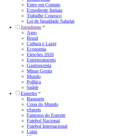
Entre em Contato
Expediente Itatiaia
Trabalhe Conosco
Lei de Igualdade Salarial
Jornalismo
Agro
Brasil
Cultura e Lazer
Economia
Eleições 2026
Entretenimento
Gastronomia
Minas Gerais
Mundo
Política
Saúde
Esportes
Basquete
Copa do Mundo
eSports
Famosos do Esporte
Futebol Nacional
Futebol Internacional
Lutas