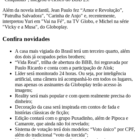
Além da novela infantil, Jean Paulo fez “Amor e Revolução”,
"Patrulha Salvadora", "Carinha de Anjo" e, recentemente,
interpretou Yuri em "Vai na Fé", na TV Globo, e Michel na série
"Vicky e a Musa", do Globoplay.
Confira novidades
A casa mais vigiada do Brasil terá um terceiro quarto, além
dos dois já ocupados pelos brothers;
“Vida Real”, trilha de abertura do BBB, foi regravada por
Paulo Ricardo e conta com a participação de Alok;
Líder será monitorado 24 horas. Ou seja, por inteligência
artificial, uma câmera irá acompanhá-lo em todos os lugares,
mas apenas os assinantes da Globoplay terão acesso às
imagens;
Reality será mais popular e com quem realmente precisa do
dinheiro;
Decoração da casa será inspirada em contos de fada e
histórias clássicas de ficção;
Edição contará com o grupo Puxadinho, além de Pipoca e
Camarote, que ainda não foi revelado;
Sistema de votação terá dois modelos: “Voto único” por CPF,
além do tradicional “voto da torcida";