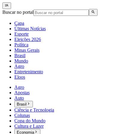
Buscar no portal
Capa
Últimas Notícias
Esporte
Eleições 2026
Política
Minas Gerais
Brasil
Mundo
Agro
Entretenimento
Eloos
Agro
Apostas
Auto
Brasil
Ciência e Tecnologia
Colunas
Copa do Mundo
Cultura e Lazer
Economia