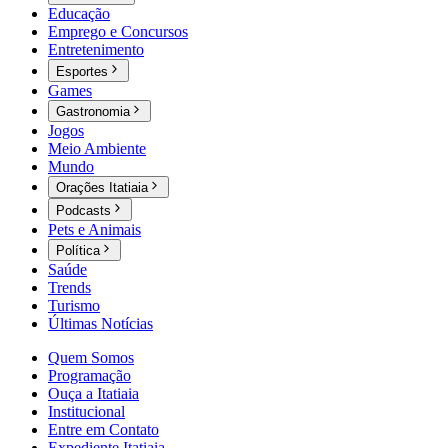
Educação
Emprego e Concursos
Entretenimento
Esportes
Games
Gastronomia
Jogos
Meio Ambiente
Mundo
Orações Itatiaia
Podcasts
Pets e Animais
Política
Saúde
Trends
Turismo
Últimas Notícias
Quem Somos
Programação
Ouça a Itatiaia
Institucional
Entre em Contato
Expediente Itatiaia