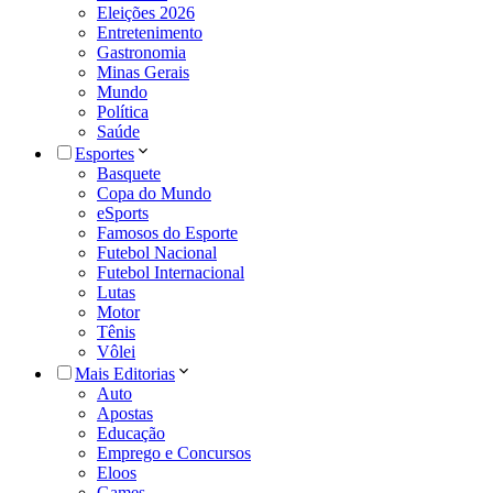
Eleições 2026
Entretenimento
Gastronomia
Minas Gerais
Mundo
Política
Saúde
Esportes
Basquete
Copa do Mundo
eSports
Famosos do Esporte
Futebol Nacional
Futebol Internacional
Lutas
Motor
Tênis
Vôlei
Mais Editorias
Auto
Apostas
Educação
Emprego e Concursos
Eloos
Games