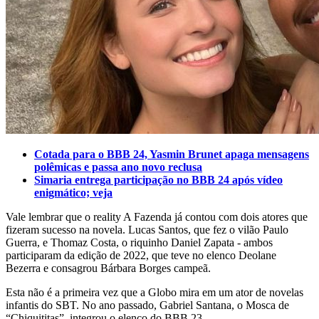
Cotada para o BBB 24, Yasmin Brunet apaga mensagens
polêmicas e passa ano novo reclusa
Simaria entrega participação no BBB 24 após vídeo
enigmático; veja
Vale lembrar que o reality A Fazenda já contou com dois atores que
fizeram sucesso na novela. Lucas Santos, que fez o vilão Paulo
Guerra, e Thomaz Costa, o riquinho Daniel Zapata - ambos
participaram da edição de 2022, que teve no elenco Deolane
Bezerra e consagrou Bárbara Borges campeã.
Esta não é a primeira vez que a Globo mira em um ator de novelas
infantis do SBT. No ano passado, Gabriel Santana, o Mosca de
“Chiquititas”, integrou o elenco do BBB 23.