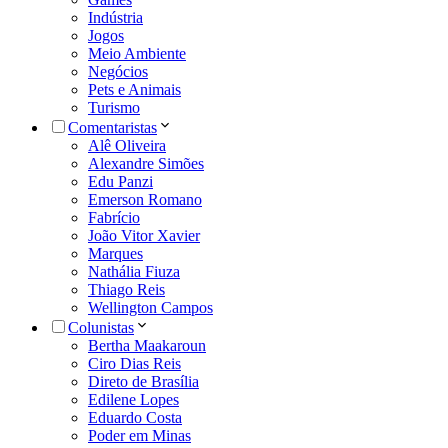
Indústria
Jogos
Meio Ambiente
Negócios
Pets e Animais
Turismo
Comentaristas
Alê Oliveira
Alexandre Simões
Edu Panzi
Emerson Romano
Fabrício
João Vitor Xavier
Marques
Nathália Fiuza
Thiago Reis
Wellington Campos
Colunistas
Bertha Maakaroun
Ciro Dias Reis
Direto de Brasília
Edilene Lopes
Eduardo Costa
Poder em Minas