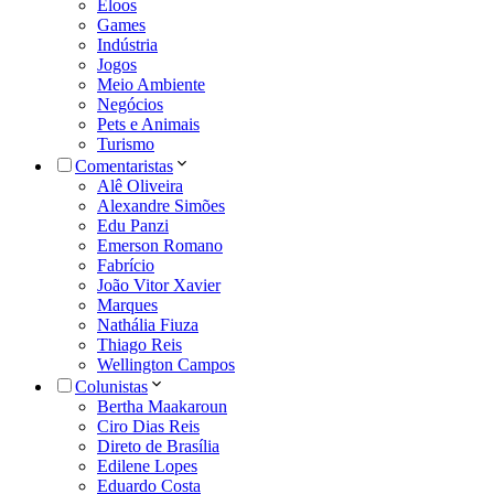
Eloos
Games
Indústria
Jogos
Meio Ambiente
Negócios
Pets e Animais
Turismo
Comentaristas
Alê Oliveira
Alexandre Simões
Edu Panzi
Emerson Romano
Fabrício
João Vitor Xavier
Marques
Nathália Fiuza
Thiago Reis
Wellington Campos
Colunistas
Bertha Maakaroun
Ciro Dias Reis
Direto de Brasília
Edilene Lopes
Eduardo Costa