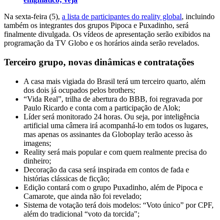
Na sexta-feira (5),
a lista de participantes do reality global
, incluindo
também os integrantes dos grupos Pipoca e Puxadinho, será
finalmente divulgada. Os vídeos de apresentação serão exibidos na
programação da TV Globo e os horários ainda serão revelados.
Terceiro grupo, novas dinâmicas e contratações
A casa mais vigiada do Brasil terá um terceiro quarto, além
dos dois já ocupados pelos brothers;
“Vida Real”, trilha de abertura do BBB, foi regravada por
Paulo Ricardo e conta com a participação de Alok;
Líder será monitorado 24 horas. Ou seja, por inteligência
artificial uma câmera irá acompanhá-lo em todos os lugares,
mas apenas os assinantes da Globoplay terão acesso às
imagens;
Reality será mais popular e com quem realmente precisa do
dinheiro;
Decoração da casa será inspirada em contos de fada e
histórias clássicas de ficção;
Edição contará com o grupo Puxadinho, além de Pipoca e
Camarote, que ainda não foi revelado;
Sistema de votação terá dois modelos: “Voto único” por CPF,
além do tradicional “voto da torcida";