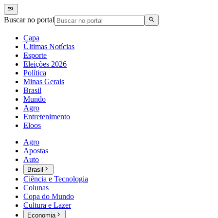
Buscar no portal
Capa
Últimas Notícias
Esporte
Eleições 2026
Política
Minas Gerais
Brasil
Mundo
Agro
Entretenimento
Eloos
Agro
Apostas
Auto
Brasil
Ciência e Tecnologia
Colunas
Copa do Mundo
Cultura e Lazer
Economia