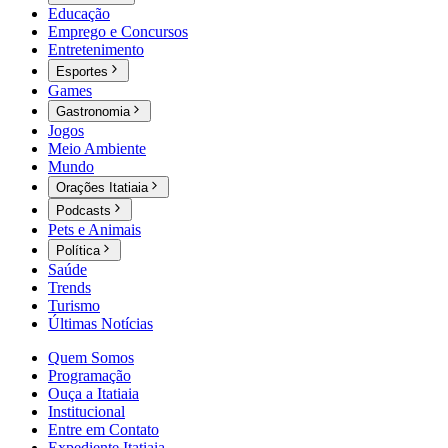
Educação
Emprego e Concursos
Entretenimento
Esportes
Games
Gastronomia
Jogos
Meio Ambiente
Mundo
Orações Itatiaia
Podcasts
Pets e Animais
Política
Saúde
Trends
Turismo
Últimas Notícias
Quem Somos
Programação
Ouça a Itatiaia
Institucional
Entre em Contato
Expediente Itatiaia