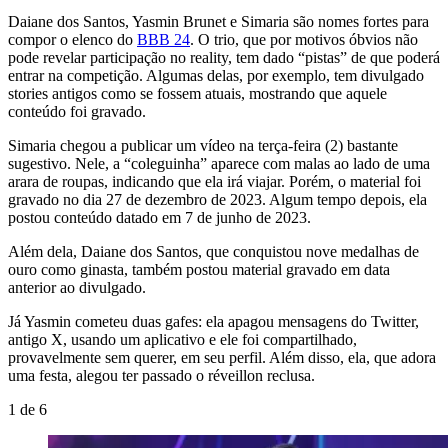
Daiane dos Santos, Yasmin Brunet e Simaria são nomes fortes para
compor o elenco do
BBB 24
. O trio, que por motivos óbvios não
pode revelar participação no reality, tem dado “pistas” de que poderá
entrar na competição. Algumas delas, por exemplo, tem divulgado
stories antigos como se fossem atuais, mostrando que aquele
conteúdo foi gravado.
Simaria chegou a publicar um vídeo na terça-feira (2) bastante
sugestivo. Nele, a “coleguinha” aparece com malas ao lado de uma
arara de roupas, indicando que ela irá viajar. Porém, o material foi
gravado no dia 27 de dezembro de 2023. Algum tempo depois, ela
postou conteúdo datado em 7 de junho de 2023.
Além dela, Daiane dos Santos, que conquistou nove medalhas de
ouro como ginasta, também postou material gravado em data
anterior ao divulgado.
Já Yasmin cometeu duas gafes: ela apagou mensagens do Twitter,
antigo X, usando um aplicativo e ele foi compartilhado,
provavelmente sem querer, em seu perfil. Além disso, ela, que adora
uma festa, alegou ter passado o réveillon reclusa.
1
de
6