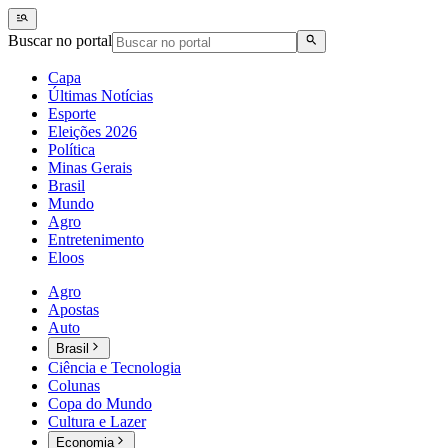
Buscar no portal
Capa
Últimas Notícias
Esporte
Eleições 2026
Política
Minas Gerais
Brasil
Mundo
Agro
Entretenimento
Eloos
Agro
Apostas
Auto
Brasil
Ciência e Tecnologia
Colunas
Copa do Mundo
Cultura e Lazer
Economia