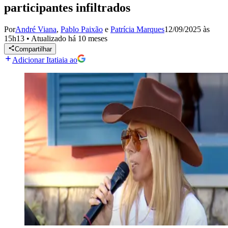
participantes infiltrados
Por
André Viana
,
Pablo Paixão
e
Patrícia Marques
12/09/2025 às
15h13
•
Atualizado
há 10 meses
Compartilhar
Adicionar Itatiaia ao