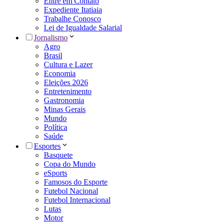
Entre em Contato
Expediente Itatiaia
Trabalhe Conosco
Lei de Igualdade Salarial
Jornalismo
Agro
Brasil
Cultura e Lazer
Economia
Eleições 2026
Entretenimento
Gastronomia
Minas Gerais
Mundo
Política
Saúde
Esportes
Basquete
Copa do Mundo
eSports
Famosos do Esporte
Futebol Nacional
Futebol Internacional
Lutas
Motor