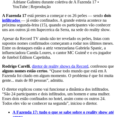
Adriane Galisteu durante coletiva de A Fazenda 17
•
YouTube | Reprodução
A Fazenda 17
está prestes a começar e os 26 peões — sendo
dois
infiltrados
— já estão confinados. A grande estreia acontece na
próxima segunda-feira (15), quando os participantes vão conhecer
uns aos outros já em Itapecerica da Serra, na sede do reality show.
Apesar da Record TV ainda não ter revelado os peões, listas com
supostos nomes confirmados começaram a rodar nos últimos meses.
Entre os destaques estão a atriz venezuelana Gabriela Spanic, a
influenciadora Camila Loures, o cantor MC Guimê e o ex-jogador
de futebol Edilson Capetinha.
Rodrigo Carelli
,
diretor de reality shows da Record
, confessou que
alguns nomes estão certos
. “Quase todo mundo que está em A
Fazenda foi citado em algum momento. O problema é que foi muita
gente... mais de 80 pessoas”, admitiu.
O diretor explicou como vai funcionar a dinâmica dos infiltrados.
“São 24 participantes e dois infiltrados, um homem e uma mulher.
Esses dois estão confinados no hotel, assim como os outros 24.
Todos eles vão se conhecer na segunda”, iniciou o diretor.
A Fazenda 17: tudo o que se sabe sobre o reality show até
agora