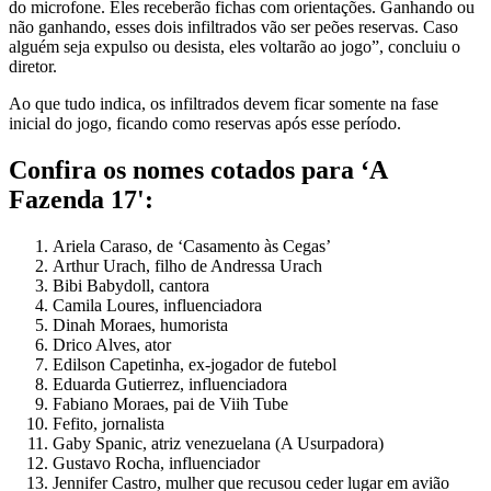
do microfone. Eles receberão fichas com orientações. Ganhando ou
não ganhando, esses dois infiltrados vão ser peões reservas. Caso
alguém seja expulso ou desista, eles voltarão ao jogo”, concluiu o
diretor.
Ao que tudo indica, os infiltrados devem ficar somente na fase
inicial do jogo, ficando como reservas após esse período.
Confira os nomes cotados para ‘A
Fazenda 17':
Ariela Caraso, de ‘Casamento às Cegas’
Arthur Urach, filho de Andressa Urach
Bibi Babydoll, cantora
Camila Loures, influenciadora
Dinah Moraes, humorista
Drico Alves, ator
Edilson Capetinha, ex-jogador de futebol
Eduarda Gutierrez, influenciadora
Fabiano Moraes, pai de Viih Tube
Fefito, jornalista
Gaby Spanic, atriz venezuelana (A Usurpadora)
Gustavo Rocha, influenciador
Jennifer Castro, mulher que recusou ceder lugar em avião