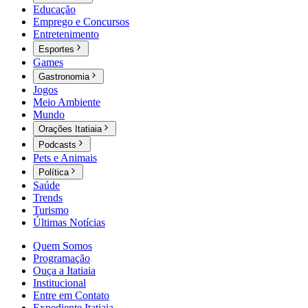
Educação
Emprego e Concursos
Entretenimento
Esportes
Games
Gastronomia
Jogos
Meio Ambiente
Mundo
Orações Itatiaia
Podcasts
Pets e Animais
Política
Saúde
Trends
Turismo
Últimas Notícias
Quem Somos
Programação
Ouça a Itatiaia
Institucional
Entre em Contato
Expediente Itatiaia