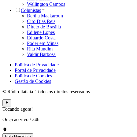
Wellington Campos
Colunistas
Bertha Maakaroun
Ciro Dias Reis
Direto de Brasília
Edilene Lopes
Eduardo Costa
Poder em Minas
Rita Mundim
Valdir Barbosa
Política de Privacidade
Portal de Privacidade
Política de Cookies
Gestão de Cookies
© Rádio Itatiaia. Todos os direitos reservados.
Tocando agora!
Ouça ao vivo
/
24h
Belo Horizonte