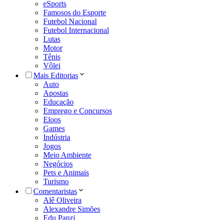
eSports
Famosos do Esporte
Futebol Nacional
Futebol Internacional
Lutas
Motor
Tênis
Vôlei
Mais Editorias
Auto
Apostas
Educação
Emprego e Concursos
Eloos
Games
Indústria
Jogos
Meio Ambiente
Negócios
Pets e Animais
Turismo
Comentaristas
Alê Oliveira
Alexandre Simões
Edu Panzi