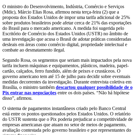
O ministro do Desenvolvimento, Indústria, Comércio e Serviços
(Mdic), Márcio Elias Rosa, afirmou nesta terça-feira (2) que a
proposta dos Estados Unidos de impor uma tarifa adicional de 25%
sobre produtos brasileiros pode afetar cerca de 21% das exportações
do Brasil para o mercado americano. A medida foi sugerida pelo
Escritório de Comércio dos Estados Unidos (USTR) no âmbito de
uma investigação que acusa o Brasil de adotar práticas consideradas
desleais em áreas como comércio digital, propriedade intelectual e
combate ao desmatamento ilegal.
Segundo Rosa, os segmentos que seriam mais impactados pela nova
tarifa incluem máquinas e equipamentos, plásticos, madeira, papel-
cartão, calçados, ferro fundido, além de peixes e crustáceos. O
governo americano tem até 15 de julho para decidir sobre eventuais
medidas decorrentes da investigação. Durante entrevista coletiva em
Brasília, o ministro também
descartou qualquer possibilidade de o
Pix entrar nas negociações
entre os dois países. “Não há hipótese
disso”, afirmou.
O sistema de pagamentos instantâneos criado pelo Banco Central
está entre os pontos questionados pelos Estados Unidos. O relatório
do USTR sustenta que o Pix poderia prejudicar a competitividade de
empresas americanas que atuam no setor de meios de pagamento,
avaliação contestada pelo governo brasileiro e por representantes do