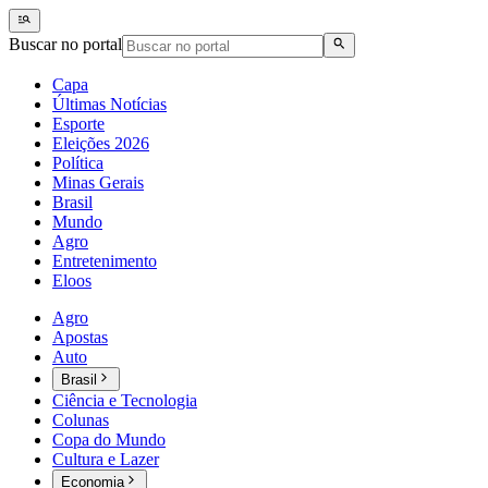
Buscar no portal
Capa
Últimas Notícias
Esporte
Eleições 2026
Política
Minas Gerais
Brasil
Mundo
Agro
Entretenimento
Eloos
Agro
Apostas
Auto
Brasil
Ciência e Tecnologia
Colunas
Copa do Mundo
Cultura e Lazer
Economia