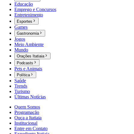
Educação
Emprego e Concursos
Entretenimento
Esportes
Games
Gastronomia
Jogos
Meio Ambiente
Mundo
Orações Itatiaia
Podcasts
Pets e Animais
Política
Saúde
Trends
Turismo
Últimas Notícias
Quem Somos
Programação
Ouça a Itatiaia
Institucional
Entre em Contato
Expediente Itatiaia