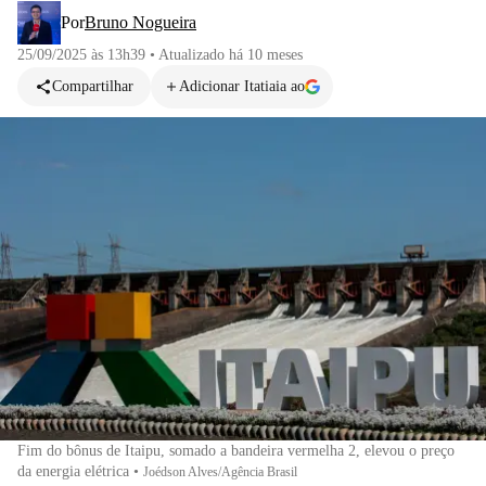
Por
Bruno Nogueira
25/09/2025 às 13h39
•
Atualizado
há 10 meses
Compartilhar
Adicionar Itatiaia ao
Fim do bônus de Itaipu, somado a bandeira vermelha 2, elevou o preço
da energia elétrica
•
Joédson Alves/Agência Brasil