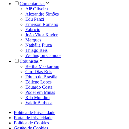
Comentaristas
Alê Oliveira
Alexandre Simões
Edu Panzi
Emerson Romano
Fabrício
João Vitor Xavier
Marques
Nathália Fiuza
Thiago Reis
Wellington Campos
Colunistas
Bertha Maakaroun
Ciro Dias Reis
Direto de Brasília
Edilene Lopes
Eduardo Costa
Poder em Minas
Rita Mundim
Valdir Barbosa
Política de Privacidade
Portal de Privacidade
Política de Cookies
Gestão de Cookies