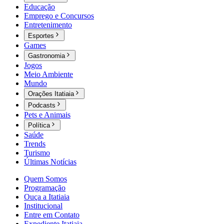
Educação
Emprego e Concursos
Entretenimento
Esportes
Games
Gastronomia
Jogos
Meio Ambiente
Mundo
Orações Itatiaia
Podcasts
Pets e Animais
Política
Saúde
Trends
Turismo
Últimas Notícias
Quem Somos
Programação
Ouça a Itatiaia
Institucional
Entre em Contato
Expediente Itatiaia