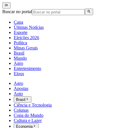
Buscar no portal
Capa
Últimas Notícias
Esporte
Eleições 2026
Política
Minas Gerais
Brasil
Mundo
Agro
Entretenimento
Eloos
Agro
Apostas
Auto
Brasil
Ciência e Tecnologia
Colunas
Copa do Mundo
Cultura e Lazer
Economia