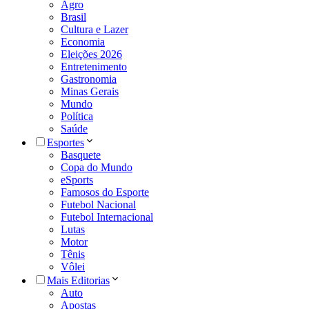
Agro
Brasil
Cultura e Lazer
Economia
Eleições 2026
Entretenimento
Gastronomia
Minas Gerais
Mundo
Política
Saúde
Esportes
Basquete
Copa do Mundo
eSports
Famosos do Esporte
Futebol Nacional
Futebol Internacional
Lutas
Motor
Tênis
Vôlei
Mais Editorias
Auto
Apostas