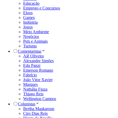
Educação
Emprego e Concursos
Eloos
Games
Indústria
Jogos
Meio Ambiente
Negócios
Pets e Animais
Turismo
Comentaristas
Alê Oliveira
Alexandre Simões
Edu Panzi
Emerson Romano
Fabrício
João Vitor Xavier
Marques
Nathália Fiuza
Thiago Reis
Wellington Campos
Colunistas
Bertha Maakaroun
Ciro Dias Reis