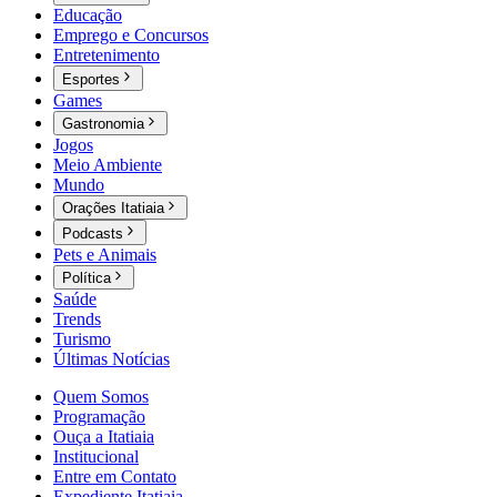
Educação
Emprego e Concursos
Entretenimento
Esportes
Games
Gastronomia
Jogos
Meio Ambiente
Mundo
Orações Itatiaia
Podcasts
Pets e Animais
Política
Saúde
Trends
Turismo
Últimas Notícias
Quem Somos
Programação
Ouça a Itatiaia
Institucional
Entre em Contato
Expediente Itatiaia