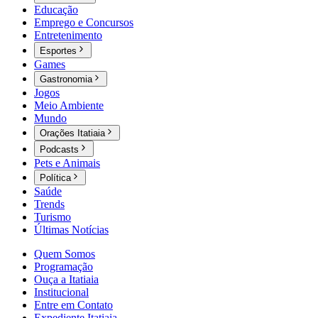
Educação
Emprego e Concursos
Entretenimento
Esportes
Games
Gastronomia
Jogos
Meio Ambiente
Mundo
Orações Itatiaia
Podcasts
Pets e Animais
Política
Saúde
Trends
Turismo
Últimas Notícias
Quem Somos
Programação
Ouça a Itatiaia
Institucional
Entre em Contato
Expediente Itatiaia