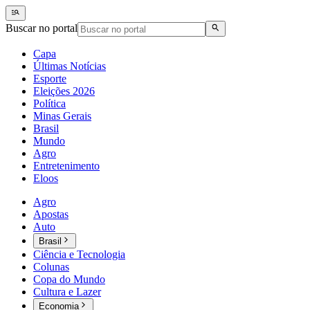
Buscar no portal
Capa
Últimas Notícias
Esporte
Eleições 2026
Política
Minas Gerais
Brasil
Mundo
Agro
Entretenimento
Eloos
Agro
Apostas
Auto
Brasil
Ciência e Tecnologia
Colunas
Copa do Mundo
Cultura e Lazer
Economia