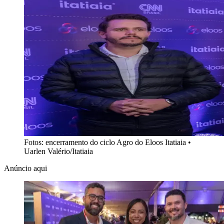
Fotos: encerramento do ciclo Agro do Eloos Itatiaia
•
Uarlen Valério/Itatiaia
Anúncio aqui