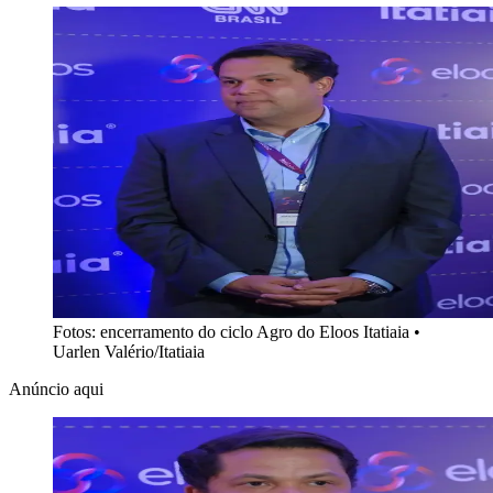
Fotos: encerramento do ciclo Agro do Eloos Itatiaia
•
Uarlen Valério/Itatiaia
Anúncio aqui