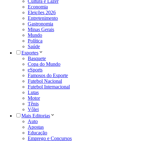
Cultura e Lazer
Economia
Eleições 2026
Entretenimento
Gastronomia
Minas Gerais
Mundo
Política
Saúde
Esportes
Basquete
Copa do Mundo
eSports
Famosos do Esporte
Futebol Nacional
Futebol Internacional
Lutas
Motor
Tênis
Vôlei
Mais Editorias
Auto
Apostas
Educação
Emprego e Concursos