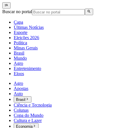
Buscar no portal
Capa
Últimas Notícias
Esporte
Eleições 2026
Política
Minas Gerais
Brasil
Mundo
Agro
Entretenimento
Eloos
Agro
Apostas
Auto
Brasil
Ciência e Tecnologia
Colunas
Copa do Mundo
Cultura e Lazer
Economia