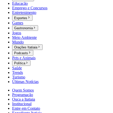
Educação
Emprego e Concursos
Entretenimento
Esportes
Games
Gastronomia
Jogos
Meio Ambiente
Mundo
Orações Itatiaia
Podcasts
Pets e Animais
Política
Saúde
Trends
Turismo
Últimas Notícias
Quem Somos
Programação
Ouça a Itatiaia
Institucional
Entre em Contato
Expediente Itatiaia