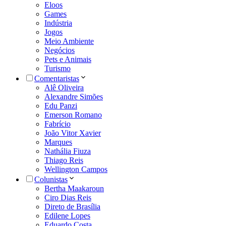
Eloos
Games
Indústria
Jogos
Meio Ambiente
Negócios
Pets e Animais
Turismo
Comentaristas
Alê Oliveira
Alexandre Simões
Edu Panzi
Emerson Romano
Fabrício
João Vitor Xavier
Marques
Nathália Fiuza
Thiago Reis
Wellington Campos
Colunistas
Bertha Maakaroun
Ciro Dias Reis
Direto de Brasília
Edilene Lopes
Eduardo Costa