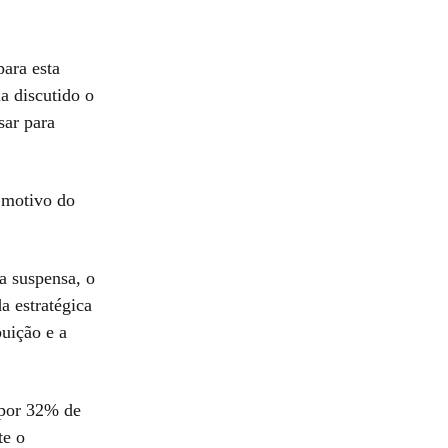
ara esta
ia discutido o
sar para
motivo do
a suspensa, o
a estratégica
buição e a
 por 32% de
te o