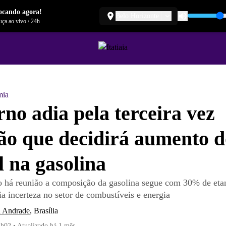
ocando agora!
Belo Horizonte
ça ao vivo
/
24h
mia
no adia pela terceira vez
ão que decidirá aumento d
l na gasolina
 há reunião a composição da gasolina segue com 30% de eta
a incerteza no setor de combustíveis e energia
á Andrade
,
Brasília
2h02
•
Atualizado
há 1 mês