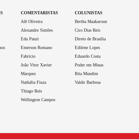
AS
COMENTARISTAS
COLUNISTAS
Alê Oliveira
Bertha Maakaroun
Alexandre Simões
Ciro Dias Reis
Edu Panzi
Direto de Brasília
sos
Emerson Romano
Edilene Lopes
Fabrício
Eduardo Costa
João Vitor Xavier
Poder em Minas
Marques
Rita Mundim
Nathália Fiuza
Valdir Barbosa
Thiago Reis
Wellington Campos