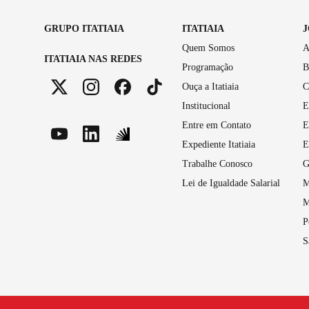
GRUPO ITATIAIA
ITATIAIA
Quem Somos
A
ITATIAIA NAS REDES
Programação
B
Ouça a Itatiaia
C
Institucional
E
Entre em Contato
E
Expediente Itatiaia
E
Trabalhe Conosco
G
Lei de Igualdade Salarial
M
M
P
S