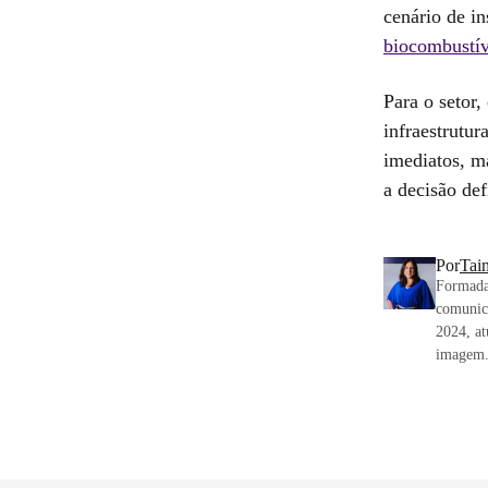
cenário de in
biocombustív
Para o setor
infraestrutur
imediatos, m
a decisão def
Por
Tai
Formada 
comunica
2024, at
imagem. 