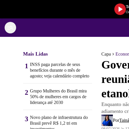
T
Ou
Mais Lidas
Capa
Econo
Gover
INSS paga parcelas de seus
1
benefícios durante o mês de
reuni
agosto; veja calendário completo
etano
Grupo Mulheres do Brasil mira
2
50% de mulheres em cargos de
liderança até 2030
Enquanto não
adiamento cri
Novo plano de infraestrutura do
3
Por
Tain
Brasil prevê R$ 1,2 tri em
investimentos
08/07/2026 às 1