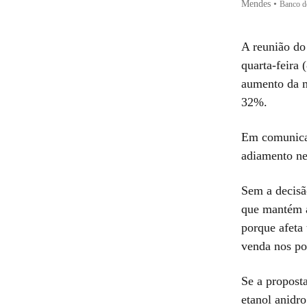
Mendes
•
Banco de
A reunião do
quarta-feira 
aumento da m
32%.
Em comunic
adiamento ne
Sem a decisã
que mantém a
porque afeta 
venda nos po
Se a propost
etanol anidr