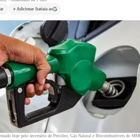
ar
Adicionar Itatiaia ao
entado hoje pelo secretário de Petróleo, Gás Natural e Biocombustíveis do MM