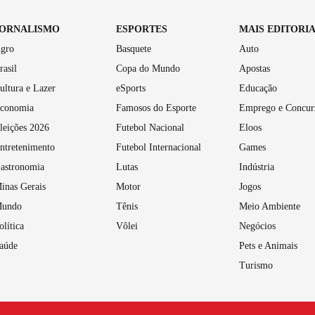
JORNALISMO
ESPORTES
MAIS EDITORI
gro
Basquete
Auto
rasil
Copa do Mundo
Apostas
ultura e Lazer
eSports
Educação
conomia
Famosos do Esporte
Emprego e Concur
leições 2026
Futebol Nacional
Eloos
ntretenimento
Futebol Internacional
Games
astronomia
Lutas
Indústria
inas Gerais
Motor
Jogos
undo
Tênis
Meio Ambiente
olítica
Vôlei
Negócios
aúde
Pets e Animais
Turismo