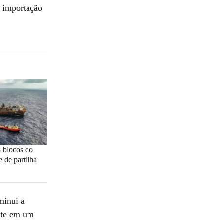
e importação
3 blocos do
e de partilha
minui a
ente em um