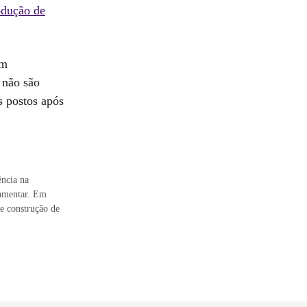
dução de
em
 não são
s postos após
ência na
lamentar. Em
 e construção de