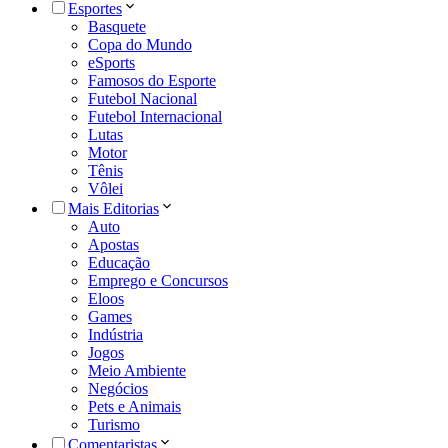
Esportes
Basquete
Copa do Mundo
eSports
Famosos do Esporte
Futebol Nacional
Futebol Internacional
Lutas
Motor
Tênis
Vôlei
Mais Editorias
Auto
Apostas
Educação
Emprego e Concursos
Eloos
Games
Indústria
Jogos
Meio Ambiente
Negócios
Pets e Animais
Turismo
Comentaristas