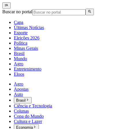
Buscar no portal
Capa
Últimas Notícias
Esporte
Eleições 2026
Política
Minas Gerais
Brasil
Mundo
Agro
Entretenimento
Eloos
Agro
Apostas
Auto
Brasil
Ciência e Tecnologia
Colunas
Copa do Mundo
Cultura e Lazer
Economia