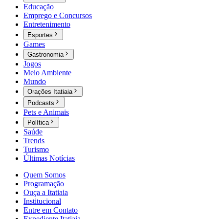
Educação
Emprego e Concursos
Entretenimento
Esportes
Games
Gastronomia
Jogos
Meio Ambiente
Mundo
Orações Itatiaia
Podcasts
Pets e Animais
Política
Saúde
Trends
Turismo
Últimas Notícias
Quem Somos
Programação
Ouça a Itatiaia
Institucional
Entre em Contato
Expediente Itatiaia