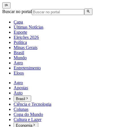
Buscar no portal
Capa
Últimas Notícias
Esporte
Eleições 2026
Política
Minas Gerais
Brasil
Mundo
Agro
Entretenimento
Eloos
Agro
Apostas
Auto
Brasil
Ciência e Tecnologia
Colunas
Copa do Mundo
Cultura e Lazer
Economia