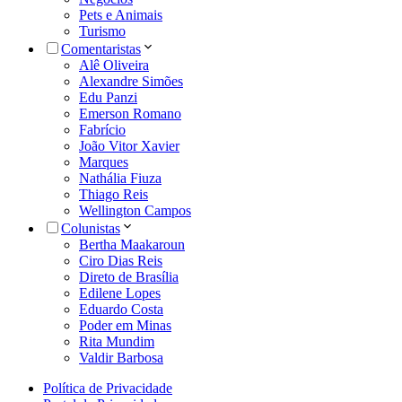
Pets e Animais
Turismo
Comentaristas
Alê Oliveira
Alexandre Simões
Edu Panzi
Emerson Romano
Fabrício
João Vitor Xavier
Marques
Nathália Fiuza
Thiago Reis
Wellington Campos
Colunistas
Bertha Maakaroun
Ciro Dias Reis
Direto de Brasília
Edilene Lopes
Eduardo Costa
Poder em Minas
Rita Mundim
Valdir Barbosa
Política de Privacidade