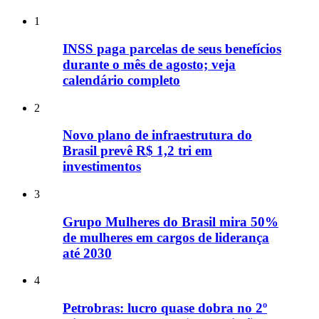
1
INSS paga parcelas de seus benefícios
durante o mês de agosto; veja
calendário completo
2
Novo plano de infraestrutura do
Brasil prevê R$ 1,2 tri em
investimentos
3
Grupo Mulheres do Brasil mira 50%
de mulheres em cargos de liderança
até 2030
4
Petrobras: lucro quase dobra no 2º