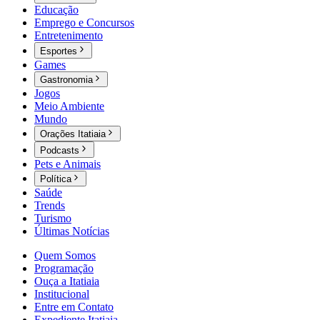
Educação
Emprego e Concursos
Entretenimento
Esportes
Games
Gastronomia
Jogos
Meio Ambiente
Mundo
Orações Itatiaia
Podcasts
Pets e Animais
Política
Saúde
Trends
Turismo
Últimas Notícias
Quem Somos
Programação
Ouça a Itatiaia
Institucional
Entre em Contato
Expediente Itatiaia