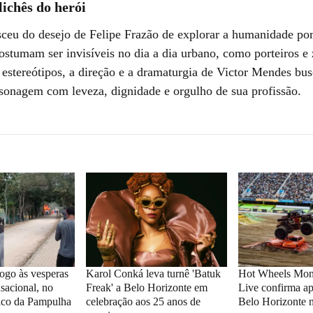
lichês do herói
sceu do desejo de Felipe Frazão de explorar a humanidade por
ostumam ser invisíveis no dia a dia urbano, como porteiros e 
e estereótipos, a direção e a dramaturgia de Victor Mendes bu
ersonagem com leveza, dignidade e orgulho de sua profissão.
ogo às vesperas
Karol Conká leva turnê 'Batuk
Hot Wheels Mon
sacional, no
Freak' a Belo Horizonte em
Live confirma a
ico da Pampulha
celebração aos 25 anos de
Belo Horizonte 