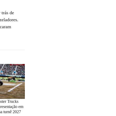
 trás de
zeladores.
scaram
ster Trucks
presentação em
na turnê 2027