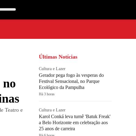
Últimas Notícias
Cultura e Lazer
Gerador pega fogo às vesperas do
 no
Festival Sensacional, no Parque
Ecológico da Pampulha
inas
Há 3 horas
e Teatro e
Cultura e Lazer
Karol Conká leva turnê 'Batuk Freak'
a Belo Horizonte em celebração aos
25 anos de carreira
Há 6 horas