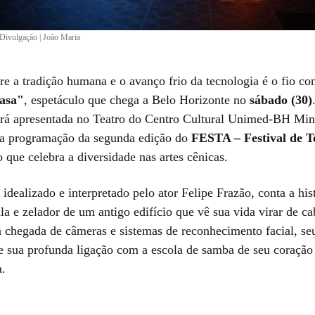
Divulgação | João Maria
re a tradição humana e o avanço frio da tecnologia é o fio co
asa"
, espetáculo que chega a Belo Horizonte no
sábado (30)
á apresentada no Teatro do Centro Cultural Unimed-BH Mina
a programação da segunda edição do
FESTA – Festival de T
o que celebra a diversidade nas artes cênicas.
dealizado e interpretado pelo ator Felipe Frazão, conta a hist
a e zelador de um antigo edifício que vê sua vida virar de ca
 chegada de câmeras e sistemas de reconhecimento facial, s
e sua profunda ligação com a escola de samba de seu coraçã
.