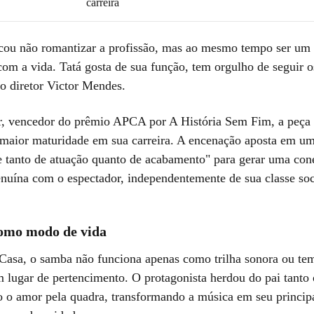
carreira
cou não romantizar a profissão, mas ao mesmo tempo ser um 
com a vida. Tatá gosta de sua função, tem orgulho de seguir o
 o diretor Victor Mendes.
or, vencedor do prêmio APCA por A História Sem Fim, a peç
aior maturidade em sua carreira. A encenação aposta em u
e tanto de atuação quanto de acabamento" para gerar uma co
enuína com o espectador, independentemente de sua classe soc
omo modo de vida
Casa, o samba não funciona apenas como trilha sonora ou te
lugar de pertencimento. O protagonista herdou do pai tanto 
o o amor pela quadra, transformando a música em seu principa