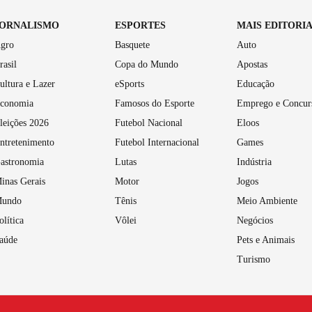
JORNALISMO
ESPORTES
MAIS EDITORI
gro
Basquete
Auto
rasil
Copa do Mundo
Apostas
ultura e Lazer
eSports
Educação
conomia
Famosos do Esporte
Emprego e Concur
leições 2026
Futebol Nacional
Eloos
ntretenimento
Futebol Internacional
Games
astronomia
Lutas
Indústria
inas Gerais
Motor
Jogos
undo
Tênis
Meio Ambiente
olítica
Vôlei
Negócios
aúde
Pets e Animais
Turismo