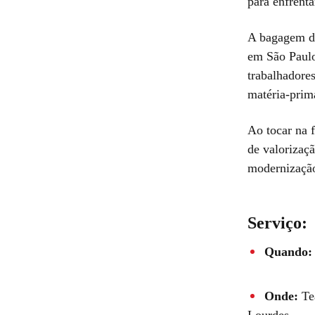
para enfrenta
A bagagem de
em São Paulo
trabalhadore
matéria-prima
Ao tocar na 
de valorizaç
modernização
Serviço:
Quando:
Onde:
Tea