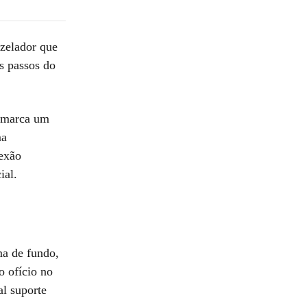
zelador que
s passos do
a marca um
ma
nexão
ial.
ma de fundo,
o ofício no
l suporte