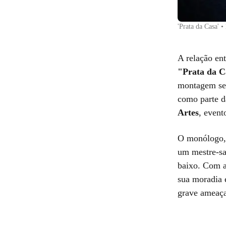
'Prata da Casa'
•
A relação ent
"Prata da C
montagem ser
como parte d
Artes
, event
O monólogo, i
um mestre-sal
baixo. Com a
sua moradia 
grave ameaça