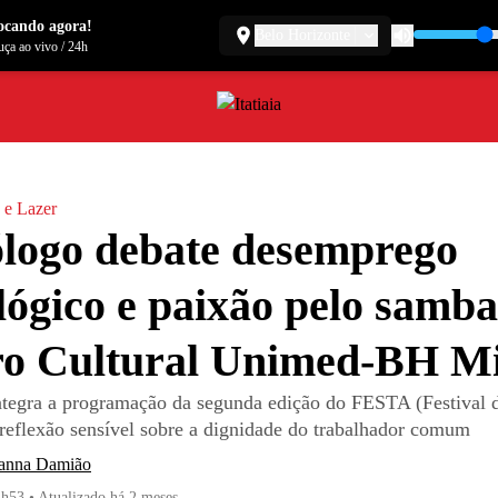
ocando agora!
Belo Horizonte
ça ao vivo
/
24h
 e Lazer
logo debate desemprego
lógico e paixão pelo samba
ro Cultural Unimed-BH M
ntegra a programação da segunda edição do FESTA (Festival d
z reflexão sensível sobre a dignidade do trabalhador comum
anna Damião
4h53
•
Atualizado
há 2 meses