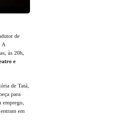
ndutor de
. A
s, às 20h,
eatro e
ória de Tatá,
beça para
eu emprego,
o entram em