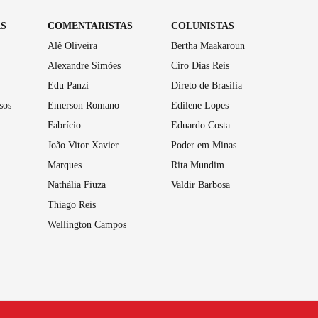
AS
COMENTARISTAS
COLUNISTAS
Alê Oliveira
Bertha Maakaroun
Alexandre Simões
Ciro Dias Reis
Edu Panzi
Direto de Brasília
sos
Emerson Romano
Edilene Lopes
Fabrício
Eduardo Costa
João Vitor Xavier
Poder em Minas
Marques
Rita Mundim
Nathália Fiuza
Valdir Barbosa
Thiago Reis
Wellington Campos