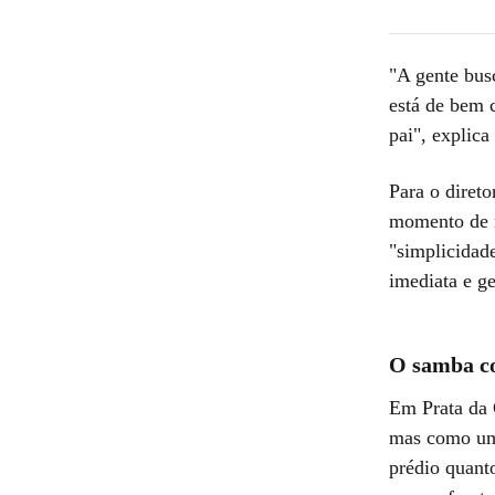
"A gente bus
está de bem 
pai", explica
Para o diret
momento de m
"simplicidad
imediata e g
O samba c
Em Prata da 
mas como um 
prédio quant