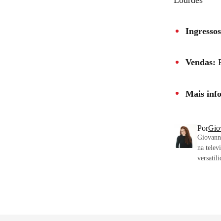
Lourdes
Ingressos
Vendas:
P
Mais inf
Por
Gio
Giovanna
na telev
versatil