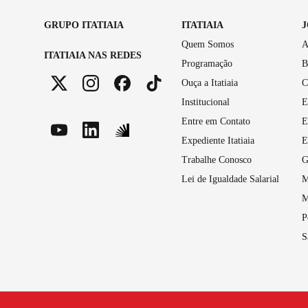
GRUPO ITATIAIA
ITATIAIA
Quem Somos
A
ITATIAIA NAS REDES
Programação
B
Ouça a Itatiaia
C
Institucional
E
Entre em Contato
E
Expediente Itatiaia
E
Trabalhe Conosco
G
Lei de Igualdade Salarial
M
M
P
S