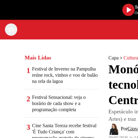
T
Ou
Mais Lidas
Capa
Cultura
Monó
Festival de Inverno na Pampulha
1
reúne rock, vinhos e voo de balão
tecno
na orla da lagoa
Cent
Festival Sensacional: veja o
2
horário de cada show e a
programação completa
Espetáculo i
Artes) e tra
Cine Santa Tereza recebe festival
3
Por
Giov
'É Tudo Criança' com
programação gratuita de cinema
20/05/2026 às 1