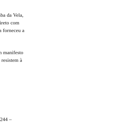
ba da Vela,
direto com
a forneceu a
m manifesto
 resistem à
.244 –