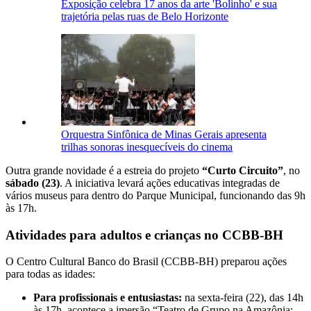
Exposição celebra 17 anos da arte 'Bolinho' e sua
trajetória pelas ruas de Belo Horizonte
Orquestra Sinfônica de Minas Gerais apresenta
trilhas sonoras inesquecíveis do cinema
Outra grande novidade é a estreia do projeto
“Curto Circuito”
, no
sábado (23)
. A iniciativa levará ações educativas integradas de
vários museus para dentro do Parque Municipal, funcionando das 9h
às 17h.
Atividades para adultos e crianças no CCBB-BH
O Centro Cultural Banco do Brasil (CCBB-BH) preparou ações
para todas as idades:
Para profissionais e entusiastas:
na sexta-feira (22), das 14h
às 17h, acontece a imersão “Teatro de Grupo na Amazônia: