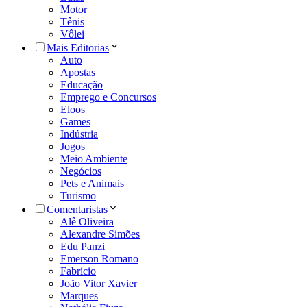
Motor
Tênis
Vôlei
Mais Editorias
Auto
Apostas
Educação
Emprego e Concursos
Eloos
Games
Indústria
Jogos
Meio Ambiente
Negócios
Pets e Animais
Turismo
Comentaristas
Alê Oliveira
Alexandre Simões
Edu Panzi
Emerson Romano
Fabrício
João Vitor Xavier
Marques