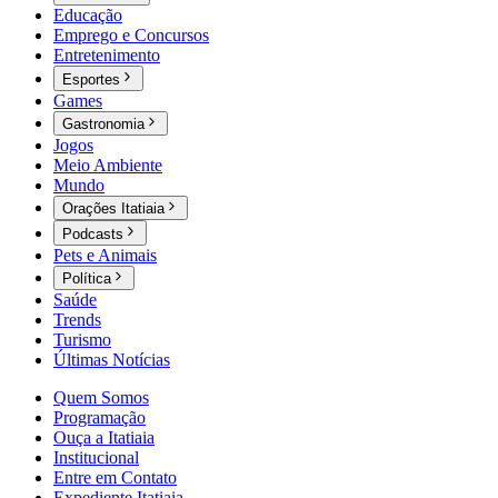
Educação
Emprego e Concursos
Entretenimento
Esportes
Games
Gastronomia
Jogos
Meio Ambiente
Mundo
Orações Itatiaia
Podcasts
Pets e Animais
Política
Saúde
Trends
Turismo
Últimas Notícias
Quem Somos
Programação
Ouça a Itatiaia
Institucional
Entre em Contato
Expediente Itatiaia