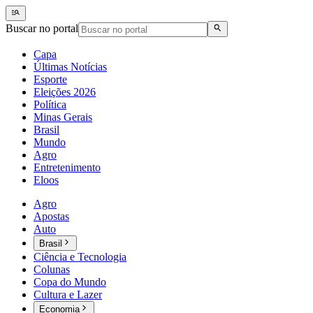
Buscar no portal
Capa
Últimas Notícias
Esporte
Eleições 2026
Política
Minas Gerais
Brasil
Mundo
Agro
Entretenimento
Eloos
Agro
Apostas
Auto
Brasil
Ciência e Tecnologia
Colunas
Copa do Mundo
Cultura e Lazer
Economia