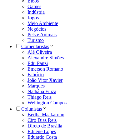
Eloos
Games
Indústria
Jogos
Meio Ambiente
Negócios
Pets e Animais
Turismo
Comentaristas
Alê Oliveira
Alexandre Simões
Edu Panzi
Emerson Romano
Fabrício
João Vitor Xavier
Marques
Nathália Fiuza
Thiago Reis
Wellington Campos
Colunistas
Bertha Maakaroun
Ciro Dias Reis
Direto de Brasília
Edilene Lopes
Eduardo Costa