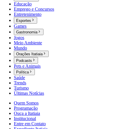
Educação
Emprego e Concursos
Entretenimento
Esportes
Games
Gastronomia
Jogos
Meio Ambiente
Mundo
Orações Itatiaia
Podcasts
Pets e Animais
Política
Saúde
Trends
Turismo
Últimas Notícias
Quem Somos
Programação
Ouça a Itatiaia
Institucional
Entre em Contato
Expediente Itatiaia