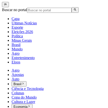
Buscar no portal
Capa
Últimas Notícias
Esporte
Eleições 2026
Política
Minas Gerais
Brasil
Mundo
Agro
Entretenimento
Eloos
Agro
Apostas
Auto
Brasil
Ciência e Tecnologia
Colunas
Copa do Mundo
Cultura e Lazer
Economia