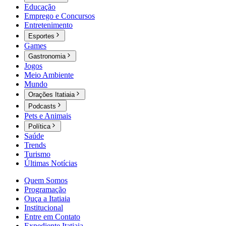
Educação
Emprego e Concursos
Entretenimento
Esportes
Games
Gastronomia
Jogos
Meio Ambiente
Mundo
Orações Itatiaia
Podcasts
Pets e Animais
Política
Saúde
Trends
Turismo
Últimas Notícias
Quem Somos
Programação
Ouça a Itatiaia
Institucional
Entre em Contato
Expediente Itatiaia