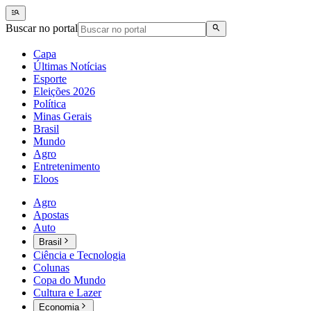
Buscar no portal
Capa
Últimas Notícias
Esporte
Eleições 2026
Política
Minas Gerais
Brasil
Mundo
Agro
Entretenimento
Eloos
Agro
Apostas
Auto
Brasil
Ciência e Tecnologia
Colunas
Copa do Mundo
Cultura e Lazer
Economia