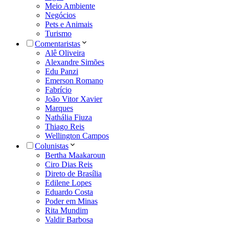
Meio Ambiente
Negócios
Pets e Animais
Turismo
Comentaristas
Alê Oliveira
Alexandre Simões
Edu Panzi
Emerson Romano
Fabrício
João Vitor Xavier
Marques
Nathália Fiuza
Thiago Reis
Wellington Campos
Colunistas
Bertha Maakaroun
Ciro Dias Reis
Direto de Brasília
Edilene Lopes
Eduardo Costa
Poder em Minas
Rita Mundim
Valdir Barbosa