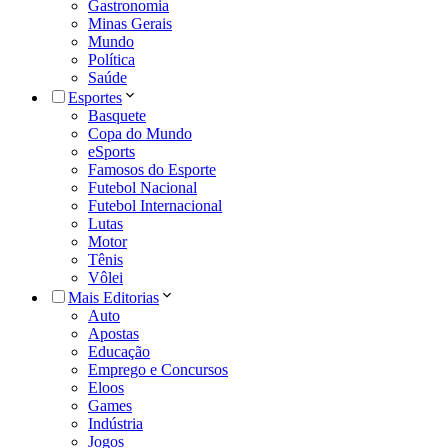
Gastronomia
Minas Gerais
Mundo
Política
Saúde
Esportes
Basquete
Copa do Mundo
eSports
Famosos do Esporte
Futebol Nacional
Futebol Internacional
Lutas
Motor
Tênis
Vôlei
Mais Editorias
Auto
Apostas
Educação
Emprego e Concursos
Eloos
Games
Indústria
Jogos