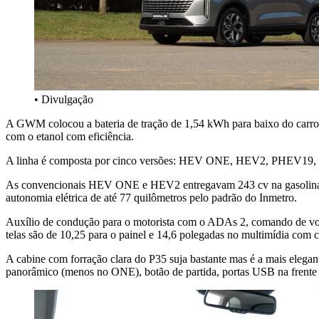
• Divulgação
A GWM colocou a bateria de tração de 1,54 kWh para baixo do carro 
com o etanol com eficiência.
A linha é composta por cinco versões: HEV ONE, HEV2, PHEV19, PHEV
As convencionais HEV ONE e HEV2 entregavam 243 cv na gasolina 
autonomia elétrica de até 77 quilômetros pelo padrão do Inmetro.
Auxílio de condução para o motorista com o ADAs 2, comando de voz 
telas são de 10,25 para o painel e 14,6 polegadas no multimídia com c
A cabine com forração clara do P35 suja bastante mas é a mais elegan
panorâmico (menos no ONE), botão de partida, portas USB na frente e