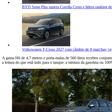
BYD Song Plus supera Corolla Cross e lidera ranking de
Volkswagen T-Cross 2027 com câmbio de 8 marchas; vej
A gama H6 de 4,7 metros e porta-malas de 560 litros recebeu conjunto
a leitura do que está indo para o tanque: a mistura da gasolina ou 100