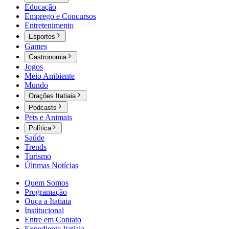
Educação
Emprego e Concursos
Entretenimento
Esportes
Games
Gastronomia
Jogos
Meio Ambiente
Mundo
Orações Itatiaia
Podcasts
Pets e Animais
Política
Saúde
Trends
Turismo
Últimas Notícias
Quem Somos
Programação
Ouça a Itatiaia
Institucional
Entre em Contato
Expediente Itatiaia