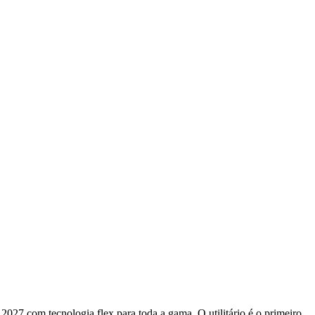
027 com tecnologia flex para toda a gama. O utilitário é o primeiro