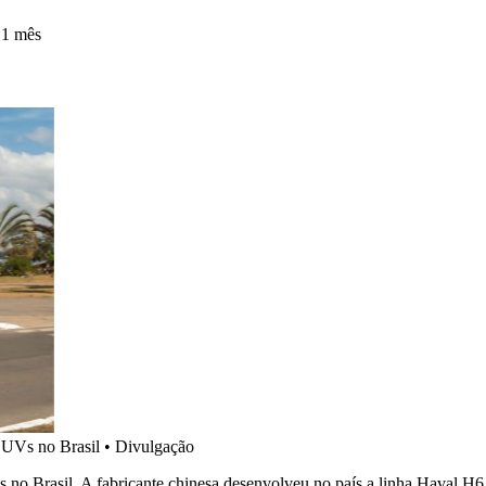
 1 mês
SUVs no Brasil
•
Divulgação
o Brasil. A fabricante chinesa desenvolveu no país a linha Haval H6 2