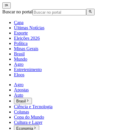
Buscar no portal
Capa
Últimas Notícias
Esporte
Eleições 2026
Política
Minas Gerais
Brasil
Mundo
Agro
Entretenimento
Eloos
Agro
Apostas
Auto
Brasil
Ciência e Tecnologia
Colunas
Copa do Mundo
Cultura e Lazer
Economia