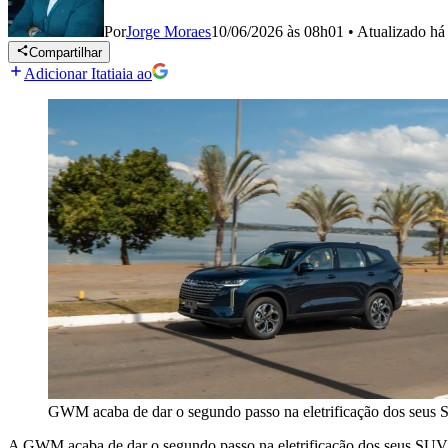
Por
Jorge Moraes
10/06/2026 às 08h01
•
Atualizado
há
Compartilhar
Adicionar Itatiaia ao
GWM acaba de dar o segundo passo na eletrificação dos seus 
A GWM acaba de dar o segundo passo na eletrificação dos seus SUVs n