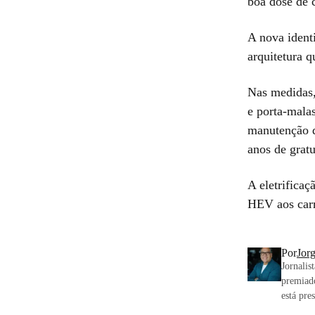
boa dose de c
A nova ident
arquitetura q
Nas medidas,
e porta-mala
manutenção d
anos de gratu
A eletrificaç
HEV aos carr
Por
Jor
Jornalis
premiad
está pre