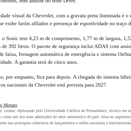
onforto, sem análise do teste Drive.
idade visual da Chevrolet, com a gravata preta iluminada é o 
ue exibe faróis afilados e presença de esportividade no traço d
 o Sonic tem 4,23 m de comprimento, 1,77 m de largura, 1,5
s de 392 litros. O pacote de segurança inclui ADAS com assis
e faixa, frenagem automática de emergência e sistema OnSta
idade. A garantia será de cinco anos.
ão, por enquanto, fica para depois. A chegada do sistema híbr
os nacionais da Chevrolet está prevista para 2027.
ge Moraes
ta, creator, diplomado pela Universidade Católica de Pernambuco, técnico em m
o como um dos mais admirados do setor automotivo do país. Atua no segmento
sente nas principais coberturas de lançamentos e salões nacionais e internacionai