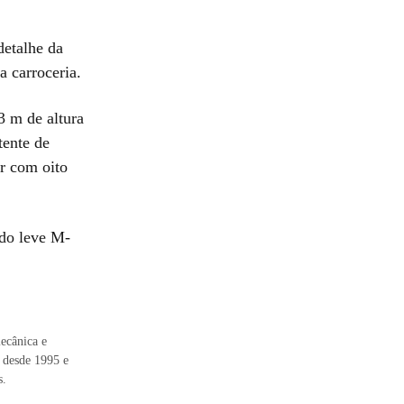
detalhe da
a carroceria.
3 m de altura
tente de
r com oito
ido leve M-
ecânica e
 desde 1995 e
s.