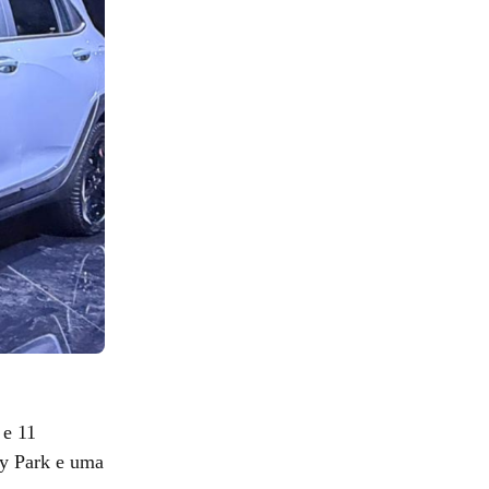
 e 11
sy Park e uma