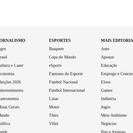
JORNALISMO
ESPORTES
MAIS EDITORI
gro
Basquete
Auto
rasil
Copa do Mundo
Apostas
ultura e Lazer
eSports
Educação
conomia
Famosos do Esporte
Emprego e Concur
leições 2026
Futebol Nacional
Eloos
ntretenimento
Futebol Internacional
Games
astronomia
Lutas
Indústria
inas Gerais
Motor
Jogos
undo
Tênis
Meio Ambiente
olítica
Vôlei
Negócios
aúde
Pets e Animais