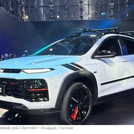
entado pela Chevrolet
•
Divulgação / Chevrolet