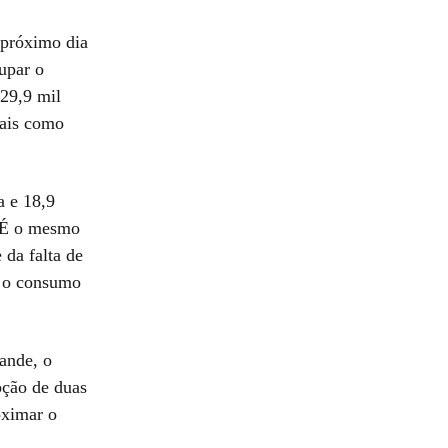
 próximo dia
upar o
129,9 mil
vais como
a e 18,9
. É o mesmo
 da falta de
, o consumo
ande, o
pção de duas
oximar o