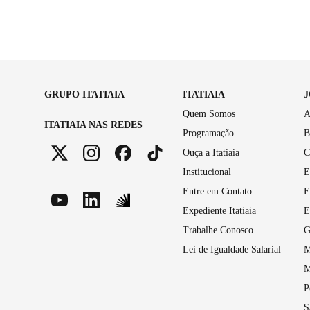
GRUPO ITATIAIA
ITATIAIA
Quem Somos
A
ITATIAIA NAS REDES
Programação
B
Ouça a Itatiaia
C
Institucional
E
Entre em Contato
E
Expediente Itatiaia
E
Trabalhe Conosco
G
Lei de Igualdade Salarial
M
M
P
S