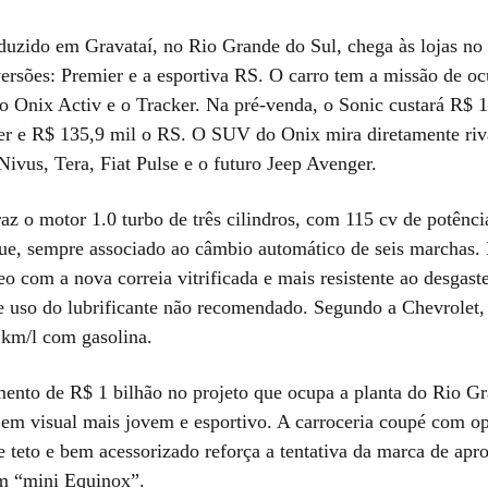
duzido em Gravataí, no Rio Grande do Sul, chega às lojas no
ersões: Premier e a esportiva RS. O carro tem a missão de oc
 o Onix Activ e o Tracker. Na pré-venda, o Sonic custará R$ 
er e R$ 135,9 mil o RS. O SUV do Onix mira diretamente ri
ivus, Tera, Fiat Pulse e o futuro Jeep Avenger.
az o motor 1.0 turbo de três cilindros, com 115 cv de potênci
ue, sempre associado ao câmbio automático de seis marchas
o com a nova correia vitrificada e mais resistente ao desgaste
 uso do lubrificante não recomendado. Segundo a Chevrolet
 km/l com gasolina.
ento de R$ 1 bilhão no projeto que ocupa a planta do Rio Gr
 em visual mais jovem e esportivo. A carroceria coupé com o
e teto e bem acessorizado reforça a tentativa da marca de apr
m “mini Equinox”.