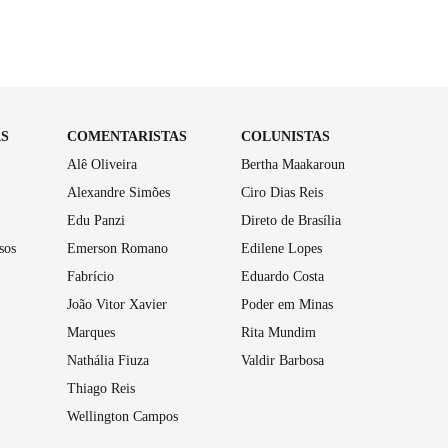
AS
COMENTARISTAS
COLUNISTAS
Alê Oliveira
Bertha Maakaroun
Alexandre Simões
Ciro Dias Reis
Edu Panzi
Direto de Brasília
sos
Emerson Romano
Edilene Lopes
Fabrício
Eduardo Costa
João Vitor Xavier
Poder em Minas
Marques
Rita Mundim
Nathália Fiuza
Valdir Barbosa
Thiago Reis
Wellington Campos