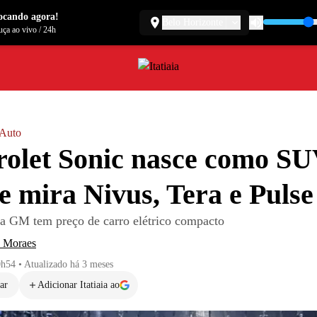
ocando agora!
Belo Horizonte
ça ao vivo
/
24h
a Auto
olet Sonic nasce como SU
e mira Nivus, Tera e Pulse
a GM tem preço de carro elétrico compacto
e Moraes
0h54
•
Atualizado
há 3 meses
ar
Adicionar Itatiaia ao