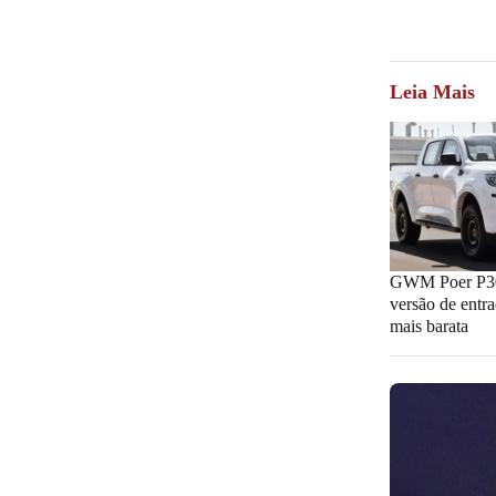
Leia Mais
GWM Poer P30
versão de entr
mais barata