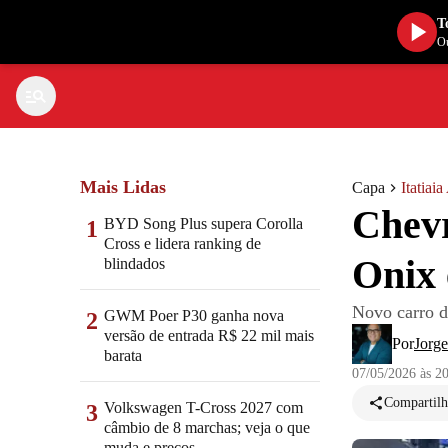
T
Ou
Mais Lidas
Capa
Itatiai
Chevr
BYD Song Plus supera Corolla
1
Cross e lidera ranking de
Onix 
blindados
Novo carro d
GWM Poer P30 ganha nova
2
versão de entrada R$ 22 mil mais
Por
Jorg
barata
07/05/2026 às 2
Compartilh
Volkswagen T-Cross 2027 com
3
câmbio de 8 marchas; veja o que
muda e preços